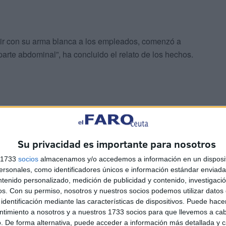
edir con su arma blanca a los empleados, comenzó a
arte abdominal”, ha concluido el relato de los hechos.
be hacer recapacitar al Gobierno local sobre la
Su privacidad es importante para nosotros
 personal de seguridad en todas las instalaciones de
s 1733
socios
almacenamos y/o accedemos a información en un disposit
sonales, como identificadores únicos e información estándar enviada 
ntenido personalizado, medición de publicidad y contenido, investigaci
os.
Con su permiso, nosotros y nuestros socios podemos utilizar datos 
identificación mediante las características de dispositivos. Puede hacer
ntimiento a nosotros y a nuestros 1733 socios para que llevemos a ca
. De forma alternativa, puede acceder a información más detallada y 