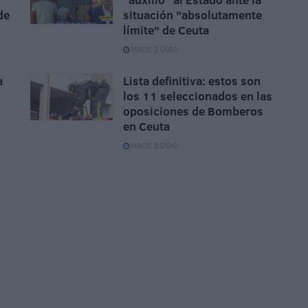
de
situación "absolutamente
límite" de Ceuta
HACE 2 DÍAS
a
Lista definitiva: estos son
los 11 seleccionados en las
oposiciones de Bomberos
en Ceuta
HACE 3 DÍAS