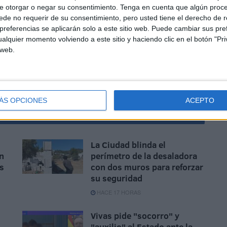
e otorgar o negar su consentimiento.
Tenga en cuenta que algún proc
de no requerir de su consentimiento, pero usted tiene el derecho de r
preside Juan Vivas “que solvente este grave problema,
referencias se aplicarán solo a este sitio web. Puede cambiar sus pref
alquier momento volviendo a este sitio y haciendo clic en el botón "Pri
milar con un desenlace distinto, tanto por el bien de los
 web.
usuarios”, ha reclamado.
l
ÁS OPCIONES
ACEPTO
La Ciudad blinda el
n
perímetro de la desaladora
as
con dos muros para reforzar
su seguridad
HACE 17 HORAS
Vivas pide "socorro" y
"auxilio" al Estado ante la