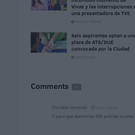
Vivas y las interrupciones 
una presentadora de TVE
HACE 21 HORAS
Seis aspirantes optan a un
plaza de ATS/DUE
convocada por la Ciudad
HACE 2 DÍAS
Comments
1
Osvaldo
comentó:
hace 4 años
Y para que queremos 300 policias locales