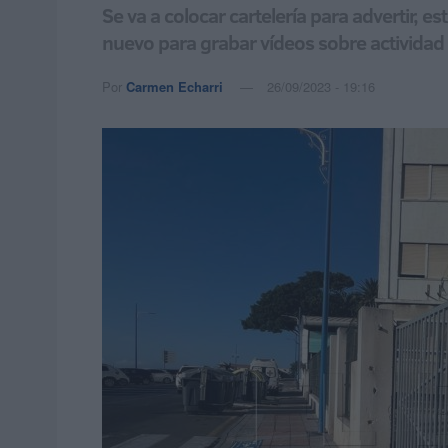
Se va a colocar cartelería para advertir, e
nuevo para grabar vídeos sobre activida
Por
Carmen Echarri
26/09/2023 - 19:16