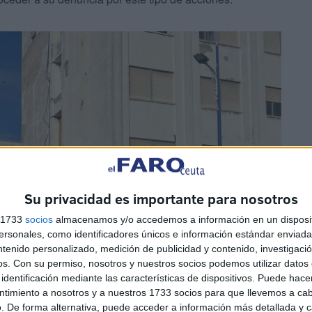
Su privacidad es importante para nosotros
s 1733
socios
almacenamos y/o accedemos a información en un disposit
sonales, como identificadores únicos e información estándar enviada 
ntenido personalizado, medición de publicidad y contenido, investigaci
os.
Con su permiso, nosotros y nuestros socios podemos utilizar datos 
identificación mediante las características de dispositivos. Puede hacer
ntimiento a nosotros y a nuestros 1733 socios para que llevemos a ca
. De forma alternativa, puede acceder a información más detallada y 