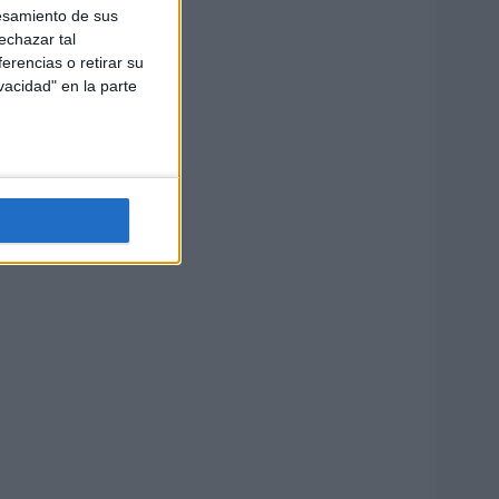
esamiento de sus
echazar tal
erencias o retirar su
vacidad" en la parte