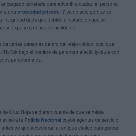
encargado cartelería para advertir a cualquier persona
er a una
propiedad privad
a. Y ya no solo porque se
su integridad dado que debido al estado en que se
tre se expone a riesgo de accidente.
de varias personas dentro del viejo clínico local que
n TikTok bajo el nombre de paranormalactivityceuta con
ómenos paranormales.
 de Cruz Roja se dieran cuenta de que se había
e avisó a la
Policía Nacional
cuyos agentes de servicio
s antes de que accedieran al antiguo clínico para grabar
ceder a su denuncia por este tipo de acciones.