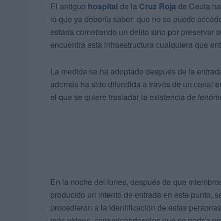
El antiguo
hospital
de la
Cruz Roja
de Ceuta ha 
lo que ya debería saber: que no se puede acced
estaría cometiendo un delito sino por preservar 
encuentra esta infraestructura cualquiera que en
La medida se ha adoptado después de la entrada 
además ha sido difundida a través de un canal e
el que se quiere trasladar la existencia de fen
En la noche del lunes, después de que miembros
producido un intento de entrada en este punto, s
procedieron a la identificación de estas persona
más vídeos, comunicándoseles que se podría pro