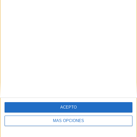
cámaras de
FAROTV
con la intención de decir su nombre
y de que se le viera. Lo hacen para que cuando se emitan
las imágenes sus compatriotas sepan que han llegado.
ACEPTO
MÁS OPCIONES