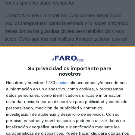
podría aparecer algún rezagado.
La historia vuelve a repetirse. Casi un mes después del
26J los inmigrantes logran la entrada y lo hacen arrojando
heces contra los guardias civiles pero también cal viva y
ácido. Ocho agentes del Instituto Armado tuvieron que ser
atendidos a pie de valla por la Cruz Roja, que in situ
practicó lavados oculares. De todos ellos cuatro fueron
trasladados al Hospital ya que requerían una mayor
Su privacidad es importante para
atención. Todos ellos presentaban síntomas de
nosotros
quemaduras químicas. Igual que sucedió al pasado 26 de
Nosotros y nuestros 1733
socios
almacenamos y/o accedemos
julio, aunque en menor cantidad. De igual forma la entidad
a información en un dispositivo, como cookies, y procesamos
humanitaria llevó a cuatro subsaharianos al HUCE, a
datos personales, como identificadores únicos e información
donde llegaron un total de doce, todos ellos presentaban
estándar enviada por un dispositivo para publicidad y contenido
personalizado, medición de publicidad y contenido,
cortes producidos por el vallado y ninguno tuvo que
investigación de audiencia y desarrollo de servicios.
Con su
requerir de intervención quirúrgica, tal y como especificó el
permiso, nosotros y nuestros socios podemos utilizar datos de
Ingesa.
localización geográfica precisa e identificación mediante las
características de dispositivos. Puede hacer clic para otorgarnos