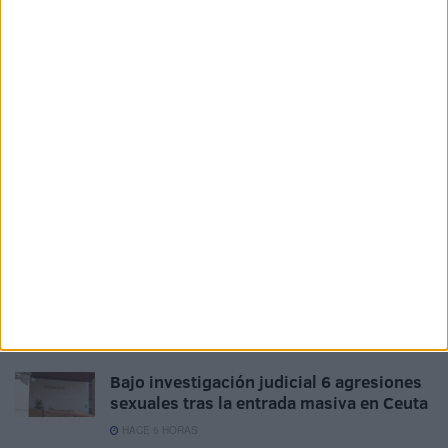
Murallas Reales
Navidad
Policía Nacional
Sidi Embarek
Related
Posts
La Policía expulsa a Marruecos al
detenido tras entrar en una casa y
meterse en la cama de su dueña
HACE 2 MINUTOS
El PSOE de Ceuta: "No podemos permitir
que ninguna mujer o niña se sienta
desprotegida"
HACE 3 HORAS
Bajo investigación judicial 6 agresiones
sexuales tras la entrada masiva en Ceuta
HACE 6 HORAS