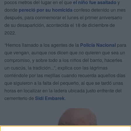
pocos metros del lugar en el que
el niño fue asaltado
y
donde
pereció por su homicida
confeso detenido un mes
después, para conmemorar el lunes el primer aniversario
de su desaparición, acontecida el 18 de diciembre de
2022.
“Hemos llamado a los agentes de la
Policía Nacional
para
que vengan, aunque nos dicen que no quieren que sea un
compromiso, y sobre todo a los niños del barrio, hacerles
un cuscús, la tradición...”, explica con las lágrimas
corriéndole por las mejillas cuando recuerda aquellos días
que siguieron a la falta del pequeño, al que se tardó unas
horas en localizar en la ladera ubicada justo enfrente del
cementerio de
Sidi Embarek
.