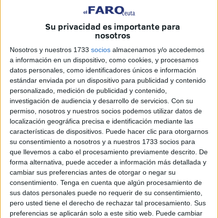
Su privacidad es importante para
nosotros
Nosotros y nuestros 1733
socios
almacenamos y/o accedemos
a información en un dispositivo, como cookies, y procesamos
datos personales, como identificadores únicos e información
estándar enviada por un dispositivo para publicidad y contenido
personalizado, medición de publicidad y contenido,
Abdelmalik rogó entonces por que el responsable de la
investigación de audiencia y desarrollo de servicios.
Con su
muerte de su hijo más pequeño no fuese alguien conocido.
permiso, nosotros y nuestros socios podemos utilizar datos de
localización geográfica precisa e identificación mediante las
No lo era. “Admiro a los policías que trabajaron tan bien,
características de dispositivos. Puede hacer clic para otorgarnos
que no tuvieron ni sus
fiestas de Navidad
, y por eso
su consentimiento a nosotros y a nuestros 1733 socios para
quería invitarlos, por eso ha bajado otro de mis hijos a
que llevemos a cabo el procesamiento previamente descrito. De
pedirles que vengan”, señala el padre del pequeño, que
forma alternativa, puede acceder a información más detallada y
cambiar sus preferencias antes de otorgar o negar su
tenía tres hermanos, una chica que ahora ha alcanzado los
consentimiento.
Tenga en cuenta que algún procesamiento de
quince años y dos varones ya mayores de edad.
sus datos personales puede no requerir de su consentimiento,
pero usted tiene el derecho de rechazar tal procesamiento. Sus
“Pensamos en él todos los días... La chica se ha puesto
preferencias se aplicarán solo a este sitio web. Puede cambiar