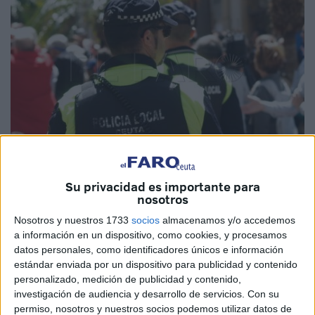
Su privacidad es importante para
Imagen de archivo
nosotros
Nosotros y nuestros 1733
socios
almacenamos y/o accedemos
a información en un dispositivo, como cookies, y procesamos
datos personales, como identificadores únicos e información
El consejero de Presidencia y Gobernación de la Ciudad
estándar enviada por un dispositivo para publicidad y contenido
personalizado, medición de publicidad y contenido,
Autónoma de Ceuta, Alberto Gaitán, ha aprobado
investigación de audiencia y desarrollo de servicios.
Con su
mediante
decreto
la
convocatoria
para la provisión de un
permiso, nosotros y nuestros socios podemos utilizar datos de