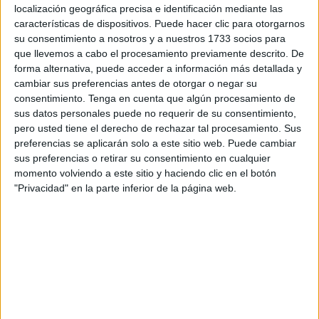
puesto de trabajo
en la
Policía Local
, específicamente
localización geográfica precisa e identificación mediante las
destinado a la Unidad de Violencia de Género.
características de dispositivos. Puede hacer clic para otorgarnos
su consentimiento a nosotros y a nuestros 1733 socios para
El proceso se llevará a cabo por el sistema de
concurso
que llevemos a cabo el procesamiento previamente descrito. De
forma alternativa, puede acceder a información más detallada y
de méritos
, en cumplimiento con las bases establecidas
cambiar sus preferencias antes de otorgar o negar su
en el
Boletín Oficial de la Ciudad de Ceuta.
consentimiento.
Tenga en cuenta que algún procesamiento de
sus datos personales puede no requerir de su consentimiento,
Requisitos para los futuros
pero usted tiene el derecho de rechazar tal procesamiento. Sus
preferencias se aplicarán solo a este sitio web. Puede cambiar
aspirantes
sus preferencias o retirar su consentimiento en cualquier
momento volviendo a este sitio y haciendo clic en el botón
Como requisito clave, los
aspirantes,
que opten a este
"Privacidad" en la parte inferior de la página web.
puesto de trabajo como Policía Local en la Unidad de
Violencia de Género, no deberán "encontrarse inmersos,
en calidad de investigados, procesados o condenados, en
ningún procedimiento
judicial
relacionado con la
violencia de género.
Para ello, los candidatos deberán presentar un
certificado