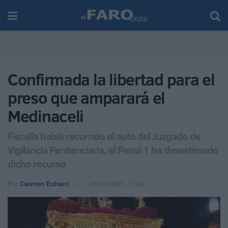
Confirmada la libertad para el
preso que amparará el
Medinaceli
Fiscalía había recurrido el auto del Juzgado de
Vigilancia Penitenciaria, el Penal 1 ha desestimado
dicho recurso
Por
Carmen Echarri
20/03/2023 - 17:49