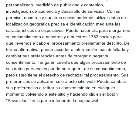
personalizado, medición de publicidad y contenido,
tenido acceso
El Faro de Ceuta
.
investigación de audiencia y desarrollo de servicios.
Con su
permiso, nosotros y nuestros socios podemos utilizar datos de
La puesta en libertad de este interno terminó llegando a
localización geográfica precisa e identificación mediante las
los juzgados después de que se interpusiera recurso por
características de dispositivos. Puede hacer clic para otorgarnos
parte de la Fiscalía ante el Juzgado de lo Penal número 1
su consentimiento a nosotros y a nuestros 1733 socios para
contra el auto dictado por Vigilancia Penitenciaria el 2 de
que llevemos a cabo el procesamiento previamente descrito. De
forma alternativa, puede acceder a información más detallada y
marzo, en el que se concedía esa libertad condicional.
cambiar sus preferencias antes de otorgar o negar su
consentimiento.
Tenga en cuenta que algún procesamiento de
El Penal 1 ha desestimado ese recurso de apelación
sus datos personales puede no requerir de su consentimiento,
planteado por el
Ministerio Público
ratificando así la
pero usted tiene el derecho de rechazar tal procesamiento. Sus
decisión inicial. La defensa del interno la ha ejercido el
preferencias se aplicarán solo a este sitio web. Puede cambiar
abogado Fidel Rodríguez.
sus preferencias o retirar su consentimiento en cualquier
momento volviendo a este sitio y haciendo clic en el botón
La Junta de Tratamiento del centro penitenciario propuso
"Privacidad" en la parte inferior de la página web.
la aprobación de la libertad condicional de este interno de
la prisión de Ceuta al reunir las condiciones legales
exigidas en relación con una condena por delito contra la
salud pública, tráfico de drogas.