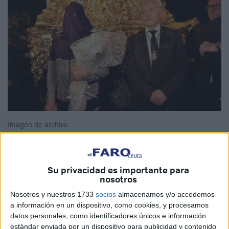
Imagen de archivo
Su privacidad es importante para
El titular del
Juzgado
de Vigilancia Penitenciaria de Ceuta
nosotros
ha confirmado la libertad condicional del interno de la
Nosotros y nuestros 1733
socios
almacenamos y/o accedemos
prisión
de Mendizábal que protagonizará la tradicional
a información en un dispositivo, como cookies, y procesamos
salida con motivo del traslado del
Medinaceli
el próximo 1
datos personales, como identificadores únicos e información
de abril. Así se recoge en un auto a cuyo contenido ha
estándar enviada por un dispositivo para publicidad y contenido