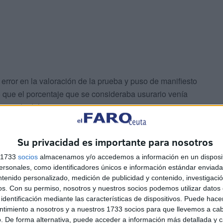
error en la valoración de la prueba y puso de manifiesto
o que el porcentaje que se consideraba usurario venía
as siendo del 26,82%.
llo inicial
Su privacidad es importante para nosotros
s 1733
socios
almacenamos y/o accedemos a información en un disposit
sonales, como identificadores únicos e información estándar enviada 
ntenido personalizado, medición de publicidad y contenido, investigaci
os.
Con su permiso, nosotros y nuestros socios podemos utilizar datos 
identificación mediante las características de dispositivos. Puede hacer
ntimiento a nosotros y a nuestros 1733 socios para que llevemos a ca
. De forma alternativa, puede acceder a información más detallada y 
dad del contrato suscrito por contener “un interés