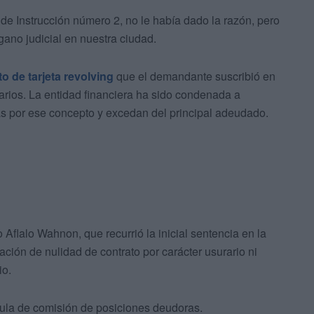
l de Instrucción número 2, no le había dado la razón, pero
ano judicial en nuestra ciudad.
to de tarjeta revolving
que el demandante suscribió en
arios. La entidad financiera ha sido condenada a
s por ese concepto y excedan del principal adeudado.
Aflalo Wahnon, que recurrió la inicial sentencia en la
ción de nulidad de contrato por carácter usurario ni
io.
sula de comisión de posiciones deudoras.