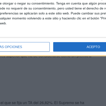
e otorgar o negar su consentimiento.
Tenga en cuenta que algún proc
istas en el artículo 3 de la Ley de Usura, esto es, el
de no requerir de su consentimiento, pero usted tiene el derecho de r
a cantidad recibida y si hubiera satisfecho parte de
referencias se aplicarán solo a este sitio web. Puede cambiar sus pref
evolverá al prestatario lo que, tomando en cuenta el total
alquier momento volviendo a este sitio y haciendo clic en el botón "Pri
 web.
no debe ser lo mismo un préstamo para financiar una
nto de una línea de crédito de libre disposición, donde
ÁS OPCIONES
ACEPTO
rse de una operación que lleva implícito un mayor riesgo
terés superior que ha de considerarse como un premio a
n el que se fija un TA del 26,82%. El Supremo se ha