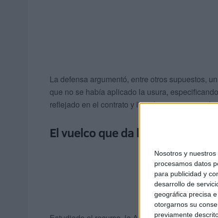
La defensa argumentó, entre otros supuestos, un 
que no se había aplicado la usura, especificand
reflejado en el contrato y liquidaciones aportad
El vuelco que da la Audiencia al fa
Nosotros y nuestro
procesamos datos per
para publicidad y co
desarrollo de servici
geográfica precisa e 
otorgarnos su conse
previamente descrito
Estudiado el recurso, la Audiencia declara la nuli