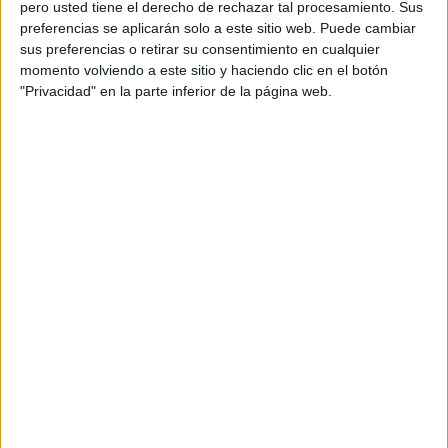
pero usted tiene el derecho de rechazar tal procesamiento. Sus
preferencias se aplicarán solo a este sitio web. Puede cambiar
sus preferencias o retirar su consentimiento en cualquier
momento volviendo a este sitio y haciendo clic en el botón
"Privacidad" en la parte inferior de la página web.
Huían de la
Marina marroquí
y buscaron llegar a
Ceuta
para facilitar la escapada de
tres inmigrantes
.
Los tres han confesado que actuaron de común acuerdo, a
sabiendas de que carecían de permisos o autorizaciones
para residir o entrar legalmente en España, con la