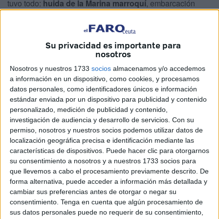
tuvo todo:
huida de la Marina marroquí
, embarcación
embarrancada y
pretensión de fuga que fue abortada
por la Guardia Civil en Juan XXIII.
Su privacidad es importante para
Los dos pilotos y el dueño de esa recreativa han aceptado
nosotros
2 años de cárcel
tras un acuerdo de sus defensas con la
Nosotros y nuestros 1733
socios
almacenamos y/o accedemos
Fiscalía
.
a información en un dispositivo, como cookies, y procesamos
datos personales, como identificadores únicos e información
Son los llamados F.J.R.C., F.J.H.C. y H.M., los tres se
estándar enviada por un dispositivo para publicidad y contenido
pusieron de acuerdo y en ejecución de un plan
personalizado, medición de publicidad y contenido,
preconcebido, actuando todos con ánimo de obtener un
investigación de audiencia y desarrollo de servicios.
Con su
permiso, nosotros y nuestros socios podemos utilizar datos de
ilícito beneficio, se concertaron para realizar el traslado de
localización geográfica precisa e identificación mediante las
tres inmigrantes
en un domingo, además, de temporal.
características de dispositivos. Puede hacer clic para otorgarnos
su consentimiento a nosotros y a nuestros 1733 socios para
Los llamados F.J.H.C. y H.M. eran los que pilotaban la
que llevemos a cabo el procesamiento previamente descrito. De
embarcación de fibra blanca, modelo H510C y 5,05 metros
forma alternativa, puede acceder a información más detallada y
de eslora que les había facilitado F.J.R.C.
cambiar sus preferencias antes de otorgar o negar su
consentimiento.
Tenga en cuenta que algún procesamiento de
sus datos personales puede no requerir de su consentimiento,