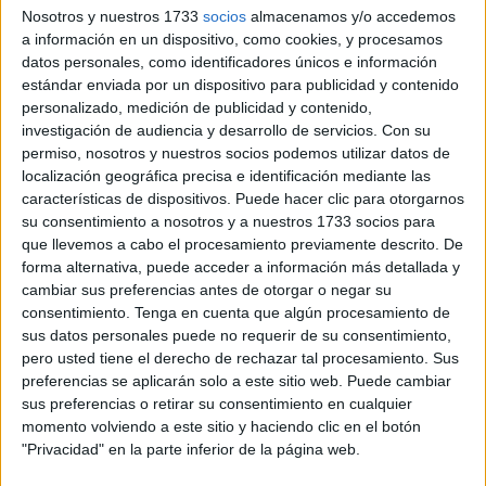
que
no tenía carné de conducir
porque, de hecho, nunca
Nosotros y nuestros 1733
socios
almacenamos y/o accedemos
se lo ha sacado.
a información en un dispositivo, como cookies, y procesamos
datos personales, como identificadores únicos e información
Ahora, la magistrada titular del
Juzgado de lo Penal
estándar enviada por un dispositivo para publicidad y contenido
número 1
le ha condenado a
6 meses de cárcel
por un
personalizado, medición de publicidad y contenido,
investigación de audiencia y desarrollo de servicios.
Con su
delito contra la seguridad vial
con la
agravante de
permiso, nosotros y nuestros socios podemos utilizar datos de
reincidencia
.
localización geográfica precisa e identificación mediante las
características de dispositivos. Puede hacer clic para otorgarnos
Un periodo entre rejas que tiene que cumplir, dado que a
su consentimiento a nosotros y a nuestros 1733 socios para
sus espaldas tiene varias condenas por lo mismo.
que llevemos a cabo el procesamiento previamente descrito. De
forma alternativa, puede acceder a información más detallada y
De hecho,
no se admite la suspensión de esa condena
cambiar sus preferencias antes de otorgar o negar su
precisamente
por su histórico penal,
dándole de plazo 5
consentimiento.
Tenga en cuenta que algún procesamiento de
sus datos personales puede no requerir de su consentimiento,
días para la entrada en prisión.
pero usted tiene el derecho de rechazar tal procesamiento. Sus
preferencias se aplicarán solo a este sitio web. Puede cambiar
Los hechos que se consideran
sus preferencias o retirar su consentimiento en cualquier
momento volviendo a este sitio y haciendo clic en el botón
probados
"Privacidad" en la parte inferior de la página web.