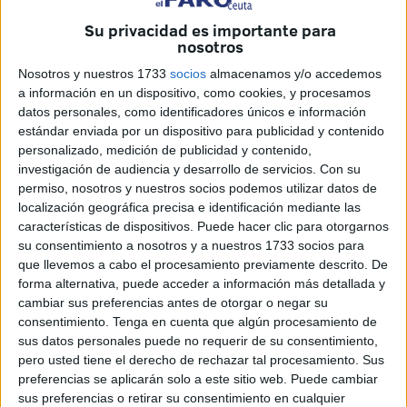
Marruecos
. Una mirada hacia los espigones muestra a las
claras en qué consiste ese proyecto de
Su privacidad es importante para
nosotros
impermeabilización con el que el vecino país quiere lavar
su imagen después de las entradas masivas de mayo. A la
Nosotros y nuestros 1733
socios
almacenamos y/o accedemos
a información en un dispositivo, como cookies, y procesamos
construcción de más vallas, se suma ya la visualización de
datos personales, como identificadores únicos e información
la colocación de hileras de concertinas por todo el arenal
estándar enviada por un dispositivo para publicidad y contenido
de Marruecos. En solo días la obra avanza de forma ágil
personalizado, medición de publicidad y contenido,
para convertir la playa en una suerte de trabas imposibles.
investigación de audiencia y desarrollo de servicios.
Con su
permiso, nosotros y nuestros socios podemos utilizar datos de
La idea perseguida es copar todo el arenal previo al
localización geográfica precisa e identificación mediante las
espigón del Tarajal con alambres y nuevas vallas hasta
características de dispositivos. Puede hacer clic para otorgarnos
llegar al punto del espigón fronterizo con Ceuta. Un
su consentimiento a nosotros y a nuestros 1733 socios para
símbolo más de esa política de
fronteras
ejercida por el
que llevemos a cabo el procesamiento previamente descrito. De
reino alauita.
forma alternativa, puede acceder a información más detallada y
cambiar sus preferencias antes de otorgar o negar su
consentimiento.
Tenga en cuenta que algún procesamiento de
sus datos personales puede no requerir de su consentimiento,
pero usted tiene el derecho de rechazar tal procesamiento. Sus
preferencias se aplicarán solo a este sitio web. Puede cambiar
sus preferencias o retirar su consentimiento en cualquier