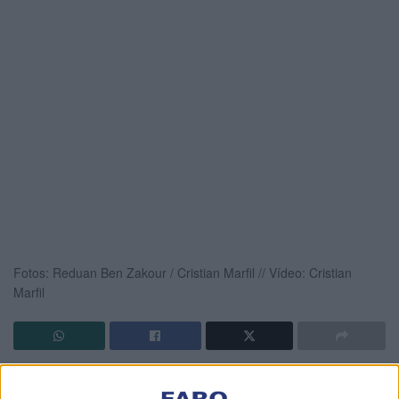
Fotos: Reduan Ben Zakour / Cristian Marfil // Vídeo: Cristian
Marfil
Las concertinas que quita España aparecen en