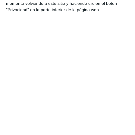
momento volviendo a este sitio y haciendo clic en el botón
"Privacidad" en la parte inferior de la página web.
En la zona del Tarajal es evidente el crecimiento de esa
‘arquitectura del freno’, pero en Benzú también se aprecia
poco a poco el aumento de alambradas no ya solo en los
propios espigones con hasta tres hileras distintas de
concertinas, sino también en la zona próxima a la playa
disponiendo salientes a modo de freno. La idea que
persigue Marruecos es llenar el recorrido ajeno al
perímetro, el que puede hacerse sorteando casi a la
carrera los espigones, con todo tipo de obstáculos para
hacer que esa carrera sea inviable. Lo que sobra en