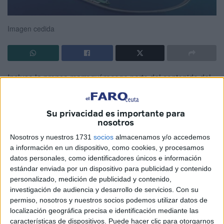
Imagen cedida
Incluso la prensa marroquí recoge parte del contenido del
número 234 del “Cuaderno de Estrategia” del español
Centro de Estudios de la Defensa Nacional (CESEDEN)
Su privacidad es importante para
donde se analiza la situación de los puertos marroquíes en
nosotros
relación con los españoles y la repercusión de todo esto
Nosotros y nuestros 1731
socios
almacenamos y/o accedemos
en el equilibrio estratégico del Estrecho de Gibraltar.
a información en un dispositivo, como cookies, y procesamos
datos personales, como identificadores únicos e información
Naturalmente, Ceuta aparece como objetivo de la presión
estándar enviada por un dispositivo para publicidad y contenido
marroquí superando a España al dotar el norte del país
personalizado, medición de publicidad y contenido,
con instalaciones de primera línea frente a una evidente
investigación de audiencia y desarrollo de servicios.
Con su
permiso, nosotros y nuestros socios podemos utilizar datos de
paralización de nuestra parte. Mientras Tanger Med ha
localización geográfica precisa e identificación mediante las
sido un éxito que pone en peligro incluso al puerto de
características de dispositivos. Puede hacer clic para otorgarnos