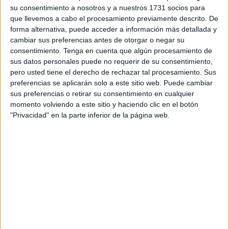
Algeciras por las diferencias fiscales existentes y otras
su consentimiento a nosotros y a nuestros 1731 socios para
razones, avanza el megaproyecto Nador West Med
que llevemos a cabo el procesamiento previamente descrito. De
próximo a Melilla que al estar prevista su entrada en
forma alternativa, puede acceder a información más detallada y
cambiar sus preferencias antes de otorgar o negar su
servicio este mismo año, terminará de fijar el protagonismo
consentimiento.
Tenga en cuenta que algún procesamiento de
de Marruecos en una amplia zona del Mediterráneo y el
sus datos personales puede no requerir de su consentimiento,
Estrecho de Gibraltar.
pero usted tiene el derecho de rechazar tal procesamiento. Sus
preferencias se aplicarán solo a este sitio web. Puede cambiar
Lo cierto es que según El Estrecho digital, Marruecos está
sus preferencias o retirar su consentimiento en cualquier
concediendo especial atención al desarrollo de sus
momento volviendo a este sitio y haciendo clic en el botón
"Privacidad" en la parte inferior de la página web.
instalaciones portuarias con un presupuesto de 75.000
millones de dirhams que suponen unos 8.000 millones de
dólares, lo que significará un avance decisivo de
Marruecos en esta importante área al contar con 3.500
kilómetros de costa entre el Atlántico y el Mediterráneo. Y
ello se verá complementado con las inversiones de unos
100.000 millones de dólares hasta el año 2030 en que se
celebrará el Mundial de Futbol coorganizado con España y
Portugal.