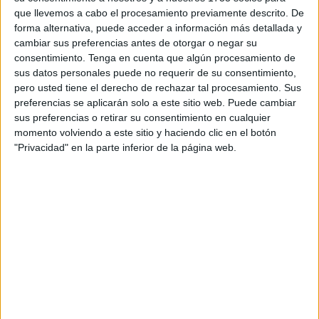
No lo tuvieron fácil. Los propios agentes confesaron cada
que llevemos a cabo el procesamiento previamente descrito. De
vez que tenían que rendir cuentas ante sus superiores lo
forma alternativa, puede acceder a información más detallada y
complicado que era seguir a un componente del Cuerpo
cambiar sus preferencias antes de otorgar o negar su
que, además, llevaba muchos años en la Compañía
consentimiento.
Tenga en cuenta que algún procesamiento de
sus datos personales puede no requerir de su consentimiento,
Fiscal, haciendo el mismo servicio y, por tanto, conocedor
pero usted tiene el derecho de rechazar tal procesamiento. Sus
de los controles policiales que podían efectuarse.
preferencias se aplicarán solo a este sitio web. Puede cambiar
sus preferencias o retirar su consentimiento en cualquier
momento volviendo a este sitio y haciendo clic en el botón
"Privacidad" en la parte inferior de la página web.