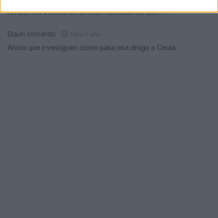
revisen los coches en un sitio habilitado etc etc……
Gauri
comentó:
hace 1 año
Ahora que investiguen como pasa esa droga a Ceuta