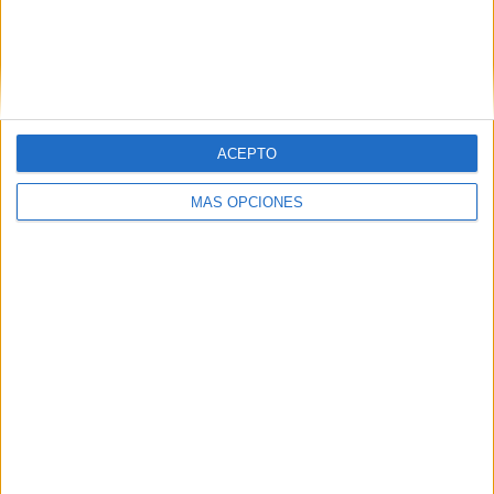
Le atribuyeron desde el principio “un papel activo” para
“facilitar la entrada de sustancia estupefaciente en
Algeciras”, haciendo para ello “caso omiso a la misión que
tenía en su puesto” cuando cruzaban los vehículos
considerados objetivo.
ACEPTO
MÁS OPCIONES