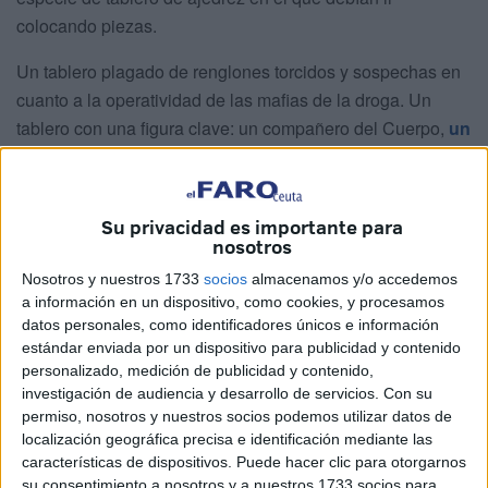
colocando piezas.
Un tablero plagado de renglones torcidos y sospechas en
cuanto a la operatividad de las mafias de la droga. Un
tablero con una figura clave: un compañero del Cuerpo,
un
agente
al que se le ha terminado asociando con la
presunta comisión de delitos de tráfico de
drogas
,
pertenencia a grupo criminal y cohecho.
Su privacidad es importante para
nosotros
Ese era el rey y tras meses de intenso y complicado
Nosotros y nuestros 1733
socios
almacenamos y/o accedemos
trabajo se pudo hacer jaque mate. Fue la madrugada del
a información en un dispositivo, como cookies, y procesamos
10 al 11 de febrero, con orden de entrada y registro,
datos personales, como identificadores únicos e información
cambios de domicilio de última hora y colocación,
estándar enviada por un dispositivo para publicidad y contenido
finalmente, de los grilletes.
personalizado, medición de publicidad y contenido,
investigación de audiencia y desarrollo de servicios.
Con su
Los agentes del GAR se encargaron de conducirlo a las
permiso, nosotros y nuestros socios podemos utilizar datos de
localización geográfica precisa e identificación mediante las
distintas inspecciones en las que debía estar presente.
características de dispositivos. Puede hacer clic para otorgarnos
su consentimiento a nosotros y a nuestros 1733 socios para