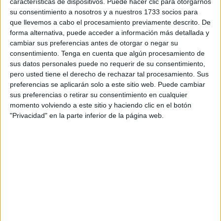
características de dispositivos. Puede hacer clic para otorgarnos
su consentimiento a nosotros y a nuestros 1733 socios para
que llevemos a cabo el procesamiento previamente descrito. De
forma alternativa, puede acceder a información más detallada y
cambiar sus preferencias antes de otorgar o negar su
consentimiento.
Tenga en cuenta que algún procesamiento de
sus datos personales puede no requerir de su consentimiento,
pero usted tiene el derecho de rechazar tal procesamiento. Sus
preferencias se aplicarán solo a este sitio web. Puede cambiar
sus preferencias o retirar su consentimiento en cualquier
momento volviendo a este sitio y haciendo clic en el botón
Sobre este asunto se ha hablado, hallando en el Gobierno
"Privacidad" en la parte inferior de la página web.
central el talante de seguir respaldando políticas que
ayuden a mejorar la situación de una Ceuta que marcha
encaminada a cambios determinantes para, por ejemplo,
su economía.
Desde la aprobación de esa Estrategia de Seguridad
Nacional, se han dado pasos de significada relevancia en
relación con el objetivo en la misma establecido, como es