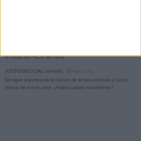
Mi opinión
comentó:
hace 2 años
Yo nunca pensaba que el era tu amiguito AL FINAL NAVEGAS
EN EL MISMO BARCO
Traidor, Vivas
comentó:
hace 2 años
Sr. VIVAS, le ha faltado darle un beso. Ya esta mas próximo a
un cargo del PSOE de Ceuta.
JUSTICIASOCIAL
comentó:
hace 2 años
Se sigue orquestando la traición de ambos políticos a Ceuta.
Vamos de mal en peor. ¿Hasta cuando resistiremos?