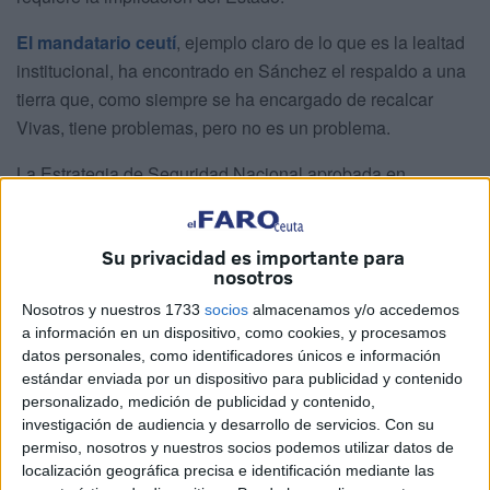
El mandatario ceutí
, ejemplo claro de lo que es la lealtad
institucional, ha encontrado en Sánchez el respaldo a una
tierra que, como siempre se ha encargado de recalcar
Vivas, tiene problemas, pero no es un problema.
La Estrategia de Seguridad Nacional aprobada en
diciembre de 2021, justo después de los graves episodios
de la crisis de mayo, reflejó de manera expresa, que Ceuta
Su privacidad es importante para
y
Melilla
, por su localización geográfica en el continente
nosotros
africano y por la
especificidad de su frontera
, española y
Nosotros y nuestros 1733
socios
almacenamos y/o accedemos
europea, requerían de una especial atención por parte de
a información en un dispositivo, como cookies, y procesamos
la Administración General del Estado para garantizar la
datos personales, como identificadores únicos e información
seguridad y bienestar de sus ciudadanos.
estándar enviada por un dispositivo para publicidad y contenido
personalizado, medición de publicidad y contenido,
investigación de audiencia y desarrollo de servicios.
Con su
permiso, nosotros y nuestros socios podemos utilizar datos de
localización geográfica precisa e identificación mediante las