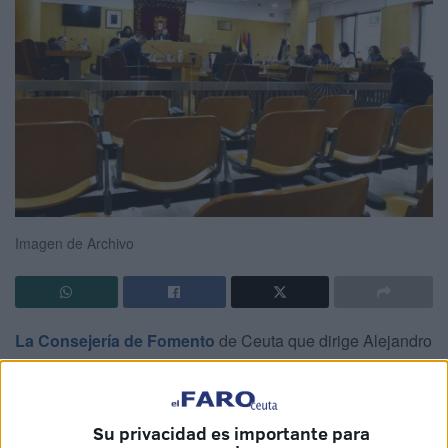
Imagen de Archivo
La Consejería de Fomento
de Ceuta que dirige Alejandro
Ramírez ha completado el trabajo de subsanación de las
deficiencias “de orden técnico, material y aritmético”
detectadas por el Ministerio de Transportes, Movilidad y
Su privacidad es importante para
Agenda Urbana (Mitma) en el
Plan General de