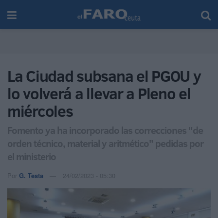
La Ciudad subsana el PGOU y
lo volverá a llevar a Pleno el
miércoles
Fomento ya ha incorporado las correcciones "de
orden técnico, material y aritmético" pedidas por
el ministerio
Por
G. Testa
24/02/2023 - 05:30