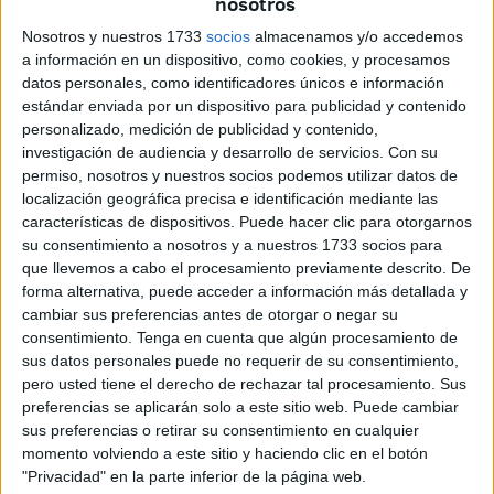
nosotros
Ordenación Urbana
(PGOU) aprobado provisionalmente
Nosotros y nuestros 1733
socios
almacenamos y/o accedemos
por el Pleno
en marzo del año pasado. El documento
a información en un dispositivo, como cookies, y procesamos
volverá a ser sometido a ese trámite el próximo miércoles,
datos personales, como identificadores únicos e información
estándar enviada por un dispositivo para publicidad y contenido
1 de marzo, según han avanzado fuentes de la Ciudad.
personalizado, medición de publicidad y contenido,
investigación de audiencia y desarrollo de servicios.
Con su
A partir de ese momento, si vuelve a recibir luz verde de la
permiso, nosotros y nuestros socios podemos utilizar datos de
Corporación, la Administración General del Estado volverá
localización geográfica precisa e identificación mediante las
a disponer de seis meses de plazo para aprobar de
características de dispositivos. Puede hacer clic para otorgarnos
manera definitiva el documento, margen que el
Gobierno
su consentimiento a nosotros y a nuestros 1733 socios para
que llevemos a cabo el procesamiento previamente descrito. De
de Vivas
espera que no se agote “puesto que se han
forma alternativa, puede acceder a información más detallada y
seguido al pie de la letra sus indicaciones en cuanto a la
cambiar sus preferencias antes de otorgar o negar su
subsanación de errores materiales e incorporación de
consentimiento.
Tenga en cuenta que algún procesamiento de
informes se refiere”.
sus datos personales puede no requerir de su consentimiento,
pero usted tiene el derecho de rechazar tal procesamiento. Sus
El ministerio advirtió que
el PGOU
remitido por la Ciudad
preferencias se aplicarán solo a este sitio web. Puede cambiar
el año pasado
no estaba “completo” y que en el
sus preferencias o retirar su consentimiento en cualquier
momento volviendo a este sitio y haciendo clic en el botón
expediente faltaban algunos trámites, así como la
"Privacidad" en la parte inferior de la página web.
existencia de “deficiencias de orden técnico” y “errores