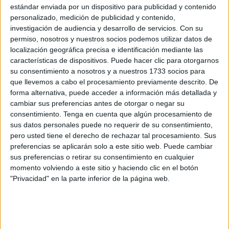
de la capacidad máxima operativa asignada a la Ciudad
estándar enviada por un dispositivo para publicidad y contenido
en 2022 incluso en coyunturas de emergencia.
personalizado, medición de publicidad y contenido,
investigación de audiencia y desarrollo de servicios.
Con su
El
Gobierno de la Ciudad
pretende aprovechar
la visita
permiso, nosotros y nuestros socios podemos utilizar datos de
que la ministra de Migraciones, Elma Saiz
, prevé realizar
localización geográfica precisa e identificación mediante las
características de dispositivos. Puede hacer clic para otorgarnos
a Ceuta este jueves para instar al Estado a incrementar el
su consentimiento a nosotros y a nuestros 1733 socios para
centenar de traslados que contempla realizar o financiar
que llevemos a cabo el procesamiento previamente descrito. De
durante los próximos meses.
forma alternativa, puede acceder a información más detallada y
cambiar sus preferencias antes de otorgar o negar su
El Ejecutivo local está elaborado “un plan de contingencia”
consentimiento.
Tenga en cuenta que algún procesamiento de
para lidiar con “una situación cada día más complicada e
sus datos personales puede no requerir de su consentimiento,
pero usted tiene el derecho de rechazar tal procesamiento. Sus
insostenible”.
preferencias se aplicarán solo a este sitio web. Puede cambiar
sus preferencias o retirar su consentimiento en cualquier
“Sabemos que la Ley de Extranjería no se puede cambiar
momento volviendo a este sitio y haciendo clic en el botón
de un día para otro, pero no tenemos capacidad para
"Privacidad" en la parte inferior de la página web.
atender a los menores de una manera óptima y por eso
hemos planteado medidas como esa modificación legal o
los traslados a otras regiones, que esperamos lleguen al
mayor número posible de nuestra sobreocupación”, ha