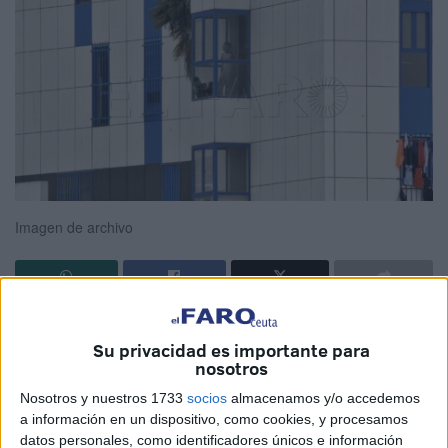
Imagen de archivo
El Servicio de Protección a la Infancia de Ceuta se ha
Su privacidad es importante para
hecho cargo durante los tres primeros meses de este año
nosotros
de 286
menores extranjeros no acompañados
, un 565%
Nosotros y nuestros 1733
socios
almacenamos y/o accedemos
más que durante el mismo periodo del año pasado (43) y
a información en un dispositivo, como cookies, y procesamos
el número de acogidos ya se eleva a 288, 156 por encima
datos personales, como identificadores únicos e información