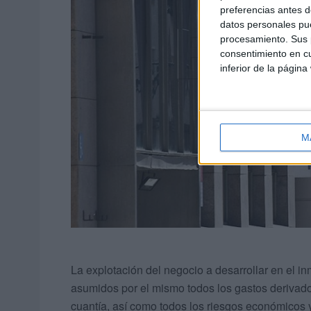
preferencias antes d
datos personales pue
procesamiento. Sus p
consentimiento en cu
inferior de la página
M
La explotación del negocio a desarrollar en el in
asumidos por el mismo todos los gastos derivados
cuantía, así como todos los riesgos económicos 