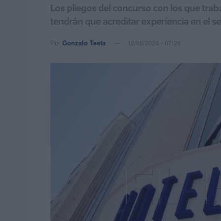
Los pliegos del concurso con los que trab
tendrán que acreditar experiencia en el s
Por
Gonzalo Testa
12/05/2024 - 07:28