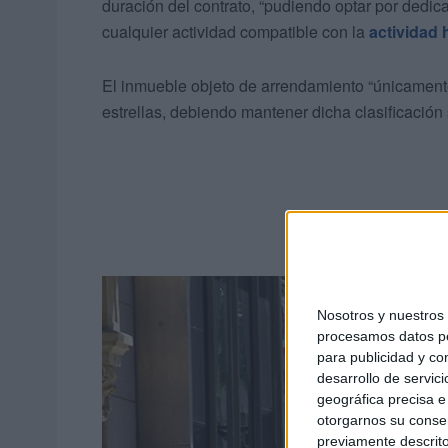
duración del contrato, “pudiendo optar por dedica
cualquier actividad compatible con la
actividad 
El inmueble objeto de arrendamiento “únicamente 
estrellas, debiendo mantener dicha clasificación
Nosotros y nuestro
procesamos datos per
para publicidad y co
desarrollo de servici
geográfica precisa e 
otorgarnos su conse
previamente descrito