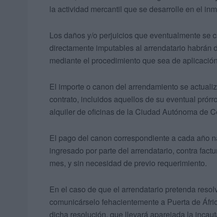
la actividad mercantil que se desarrolle en el i
Los daños y/o perjuicios que eventualmente se ca
directamente imputables al arrendatario habrán 
mediante el procedimiento que sea de aplicació
El importe o canon del arrendamiento se actualiz
contrato, incluidos aquellos de su eventual prórr
alquiler de oficinas de la Ciudad Autónoma de C
El pago del canon correspondiente a cada año na
ingresado por parte del arrendatario, contra fact
mes, y sin necesidad de previo requerimiento.
En el caso de que el arrendatario pretenda resolv
comunicárselo fehacientemente a Puerta de Áfric
dicha resolución, que llevará aparejada la incaut