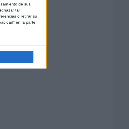
esamiento de sus
echazar tal
erencias o retirar su
vacidad" en la parte