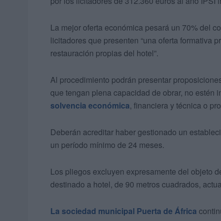
por los licitadores de 312.360 euros al año IPSI
La mejor oferta económica pesará un 70% del con
licitadores que presenten “una oferta formativa p
restauración propias del hotel”.
Al procedimiento podrán presentar proposiciones 
que tengan plena capacidad de obrar, no estén in
solvencia económica
, financiera y técnica o pro
Deberán acreditar haber gestionado un estableci
un período mínimo de 24 meses.
Los pliegos excluyen expresamente del objeto del 
destinado a hotel, de 90 metros cuadrados, actu
La sociedad municipal Puerta de África
contin