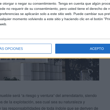
e otorgar o negar su consentimiento.
Tenga en cuenta que algún proc
de no requerir de su consentimiento, pero usted tiene el derecho de r
referencias se aplicarán solo a este sitio web. Puede cambiar sus pref
alquier momento volviendo a este sitio y haciendo clic en el botón "Pri
 web.
ÁS OPCIONES
ACEPTO
mueble será “a riesgo y ventura” del arrendatario, siendo
 de la explotación, sea cual sea su naturaleza y
y las responsabilidades de toda índole que se deriven de