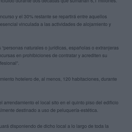
 incluido durante dos décadas que sumarían 6,1 millones.
curso y el 30% restante se repartirá entre aquellos
resencial vinculada a las actividades de alojamiento y
“personas naturales o jurídicas, españolas o extranjeras
cursas en prohibiciones de contratar y acrediten su
fesional”.
miento hotelero de, al menos, 120 habitaciones, durante
arrendamiento el local sito en el quinto piso del edificio
almente destinado a uso de peluquería-estética.
uará disponiendo de dicho local a lo largo de toda la