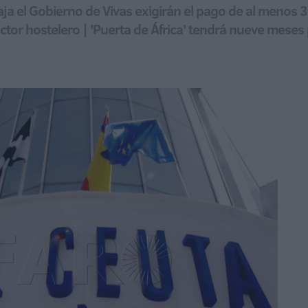
aja el Gobierno de Vivas exigirán el pago de al menos 
ector hostelero | 'Puerta de África' tendrá nueve meses