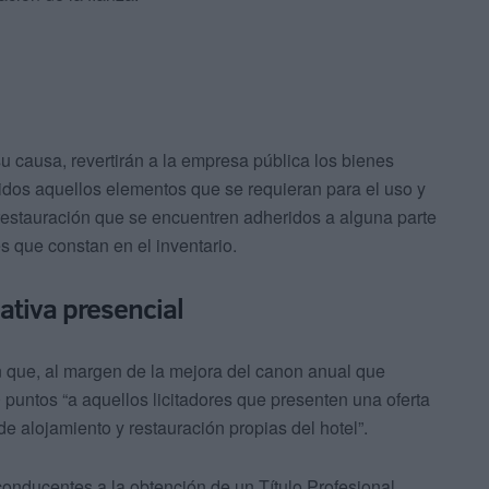
 su causa, revertirán a la empresa pública los bienes
luidos aquellos elementos que se requieran para el uso y
 restauración que se encuentren adheridos a alguna parte
s que constan en el inventario.
mativa presencial
 que, al margen de la mejora del canon anual que
 puntos “a aquellos licitadores que presenten una oferta
de alojamiento y restauración propias del hotel”.
conducentes a la obtención de un Título Profesional