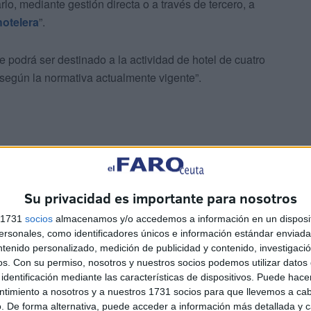
rlo, mediante gestión directa o a través de tercero, a
hotelera
”.
podrá ser destinado a la actividad de hotel de cuatro
 según la normativa actualmente vigente”.
Su privacidad es importante para nosotros
s 1731
socios
almacenamos y/o accedemos a información en un disposit
sonales, como identificadores únicos e información estándar enviada 
ntenido personalizado, medición de publicidad y contenido, investigaci
os.
Con su permiso, nosotros y nuestros socios podemos utilizar datos 
identificación mediante las características de dispositivos. Puede hacer
ntimiento a nosotros y a nuestros 1731 socios para que llevemos a ca
. De forma alternativa, puede acceder a información más detallada y 