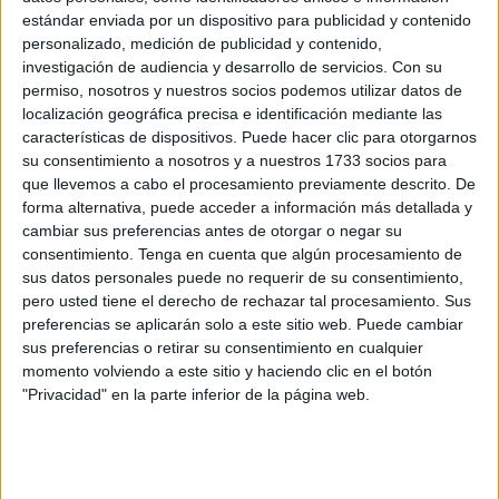
estándar enviada por un dispositivo para publicidad y contenido
está pendiente del visto bueno definitivo del Ministerio de
personalizado, medición de publicidad y contenido,
Transportes, al que le corresponde darle luz verde.
investigación de audiencia y desarrollo de servicios.
Con su
permiso, nosotros y nuestros socios podemos utilizar datos de
El Ejecutivo local sigue confiando en obtenerla “antes” de
localización geográfica precisa e identificación mediante las
que termine 2022.
características de dispositivos. Puede hacer clic para otorgarnos
su consentimiento a nosotros y a nuestros 1733 socios para
“En junio se nos comunicó informalmente que teníamos
que llevemos a cabo el procesamiento previamente descrito. De
que
completar el expediente enviado
con otros informes
forma alternativa, puede acceder a información más detallada y
cambiar sus preferencias antes de otorgar o negar su
y rectificar algunos errores materiales y aritméticos con el
consentimiento.
Tenga en cuenta que algún procesamiento de
fin de evitar cualquier tipo de recursos que pudiera
sus datos personales puede no requerir de su consentimiento,
conllevar su anulación tras su aprobación definitiva, algo
pero usted tiene el derecho de rechazar tal procesamiento. Sus
que ha sucedido en otros territorios”, ha ampliado la
preferencias se aplicarán solo a este sitio web. Puede cambiar
sus preferencias o retirar su consentimiento en cualquier
también vicepresidenta Primera sobre la necesidad de ser
momento volviendo a este sitio y haciendo clic en el botón
“garantistas”.
"Privacidad" en la parte inferior de la página web.
El MITMA ha pedido informes de minas, de montes, de
aplicación de la Ley del Sector Eléctrico, sobre su impacto
en menores y familia, en relación con el cambio climático o