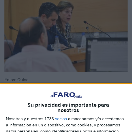
Fotos: Quino
Su privacidad es importante para
La consejera de Presidencia del
Gobierno de Ceuta
,
nosotros
Mabel Deu, ha precisado este jueves en el Pleno que el
Nosotros y nuestros 1733
socios
almacenamos y/o accedemos
nuevo
Plan General de Ordenación Urbana (PGOU)
de
a información en un dispositivo, como cookies, y procesamos
la ciudad aprobado provisionalmente por el
Pleno
todavía
datos personales, como identificadores únicos e información