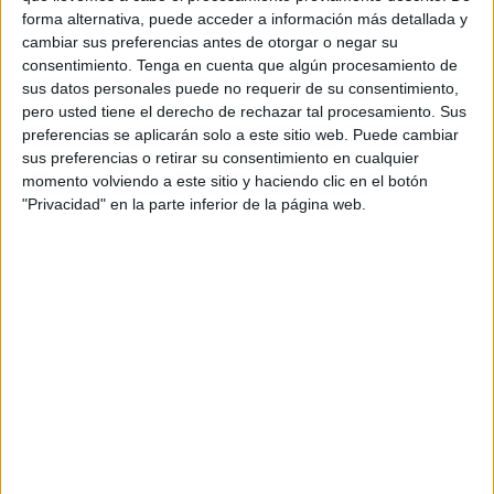
forma alternativa, puede acceder a información más detallada y
En el otro lado de la caja, según los datos de
ejecución
cambiar sus preferencias antes de otorgar o negar su
presupuestaria
que publica la Intervención de la
consentimiento.
Tenga en cuenta que algún procesamiento de
administración local con carácter trimestral, la Ciudad
sus datos personales puede no requerir de su consentimiento,
formalizó 139,8 millones de euros en derechos
pero usted tiene el derecho de rechazar tal procesamiento. Sus
reconocidos de los que ha cobrado algo más de 90 y
preferencias se aplicarán solo a este sitio web. Puede cambiar
sus preferencias o retirar su consentimiento en cualquier
devuelto 2,9, por lo que sus ingresos netos se quedan en
momento volviendo a este sitio y haciendo clic en el botón
87,2 millones. El volumen de
deudas
con la
Hacienda
"Privacidad" en la parte inferior de la página web.
pública
local supera ligeramente los 49,3 millones.
Con esos números, la tasa de ingresos netos sobre
derechos reconocidos se sitúa algo por encima del 63%,
pero la de derechos reconocidos sobre previsiones no
alcanza el 28%.
En el capítulo de gastos el montante de obligaciones
asumidas sobre créditos disponibles ronda el 30% y el de
pagos efectuados sobre compromisos tramitados está en
el 92,3%.