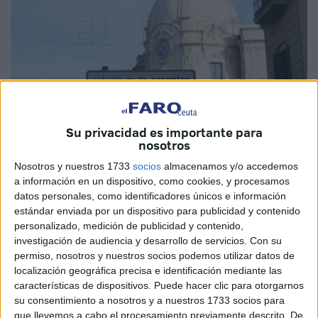
Su privacidad es importante para
Imagen de archivo
nosotros
Nosotros y nuestros 1733
socios
almacenamos y/o accedemos
a información en un dispositivo, como cookies, y procesamos
datos personales, como identificadores únicos e información
La Ciudad Autónoma
de Ceuta cerró la primera mitad del
estándar enviada por un dispositivo para publicidad y contenido
personalizado, medición de publicidad y contenido,
ejercicio en curso con un total de 11,5 de pagos
investigación de audiencia y desarrollo de servicios.
Con su
pendientes de realizar sobre un total de 151,5 millones en
permiso, nosotros y nuestros socios podemos utilizar datos de
obligaciones reconocidas, por lo que los abonos
localización geográfica precisa e identificación mediante las
efectivamente realizados entre enero y junio se han
características de dispositivos. Puede hacer clic para otorgarnos
su consentimiento a nosotros y a nuestros 1733 socios para
situado en 138,9 millones.
que llevemos a cabo el procesamiento previamente descrito. De