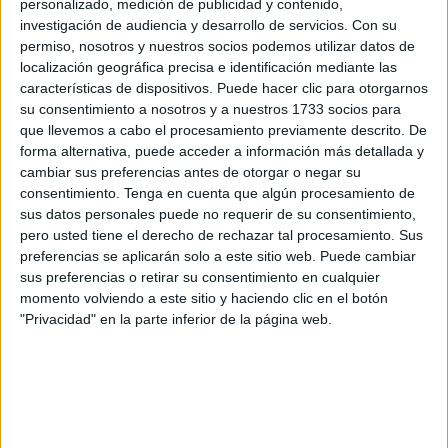
personalizado, medición de publicidad y contenido,
Las obras avanzan, pero no al ritmo previsto y marcado en
investigación de audiencia y desarrollo de servicios.
Con su
el calendario. Por parte de la institución municipal,
se está
permiso, nosotros y nuestros socios podemos utilizar datos de
“apretando” a la constructora
para que acelere esas
localización geográfica precisa e identificación mediante las
actuaciones recuperando así el tiempo perdido.
características de dispositivos. Puede hacer clic para otorgarnos
su consentimiento a nosotros y a nuestros 1733 socios para
Sobre el terreno, “
las lluvias
de finales de año y comienzo
que llevemos a cabo el procesamiento previamente descrito. De
forma alternativa, puede acceder a información más detallada y
de este han provocado retrasos” en la construcción de
cambiar sus preferencias antes de otorgar o negar su
estas instalaciones, explican.
consentimiento.
Tenga en cuenta que algún procesamiento de
sus datos personales puede no requerir de su consentimiento,
El
futuro centro de menores
quiere estar disponible este
pero usted tiene el derecho de rechazar tal procesamiento. Sus
2026, a finales de año, habiendo atravesado ya varias
preferencias se aplicarán solo a este sitio web. Puede cambiar
fases complejas en cuanto
al hormigonado del
sus preferencias o retirar su consentimiento en cualquier
momento volviendo a este sitio y haciendo clic en el botón
pavimento
o el desarrollo de
labores de demolición
en
"Privacidad" en la parte inferior de la página web.
las que se combinó el trabajo con máquinas y el efectuado
de manera manual.
Inversión y plazas previstas