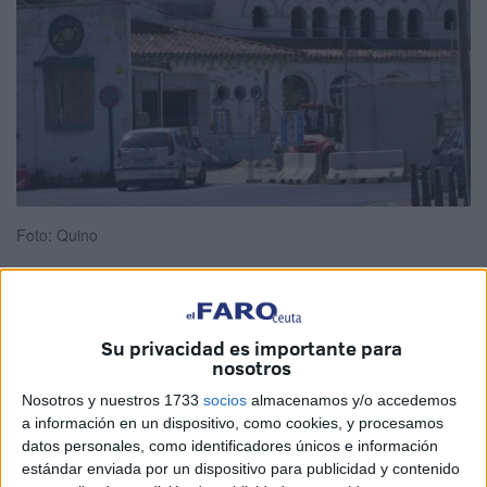
Foto: Quino
El tren de borrascas
sufrido en Ceuta ha incidido en el
Su privacidad es importante para
nosotros
desarrollo de las
obras
que se estaban llevando a cabo,
entre ellas, la habilitación de
un centro para menores
Nosotros y nuestros 1733
socios
almacenamos y/o accedemos
extranjeros no acompañados en la
antigua prisión de
a información en un dispositivo, como cookies, y procesamos
datos personales, como identificadores únicos e información
Los Rosales
.
estándar enviada por un dispositivo para publicidad y contenido