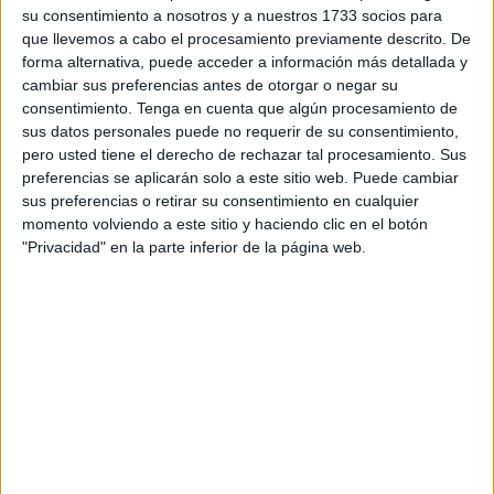
su consentimiento a nosotros y a nuestros 1733 socios para
participación en equipo.
que llevemos a cabo el procesamiento previamente descrito. De
forma alternativa, puede acceder a información más detallada y
Así, varios chicos del centro han elaborado
pastas y
cambiar sus preferencias antes de otorgar o negar su
bombones típicos
utilizando como ingredientes
consentimiento.
Tenga en cuenta que algún procesamiento de
mantequilla, harina, almendras, azúcar y agua de azahar.
sus datos personales puede no requerir de su consentimiento,
pero usted tiene el derecho de rechazar tal procesamiento. Sus
Han participado los mayores del centro, implicados en una
preferencias se aplicarán solo a este sitio web. Puede cambiar
actividad que les sirve de preparación para la
vida
sus preferencias o retirar su consentimiento en cualquier
momento volviendo a este sitio y haciendo clic en el botón
independiente
.
"Privacidad" en la parte inferior de la página web.
El pasado febrero comenzaban con este taller y lo hacen
realizando baklava. Con pasta filo, almendras,
mantequilla, agua de azahar, azúcar glas y miel
preparaban estos dulces tradicionales como parte de una
actividad en la que no se trata solo de
cocinar
, sino
también de estrechar lazos y
fomentar la convivencia
.
Trabajar en equipo y la clave de la