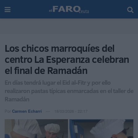
Los chicos marroquíes del
centro La Esperanza celebran
el final de Ramadán
En días tendrá lugar el Eid al-Fitr y por ello
realizaron pastas típicas enmarcadas en el taller de
Ramadán
Por
Carmen Echarri
18/03/2026 - 22:17