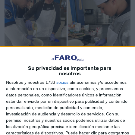
Su privacidad es importante para
nosotros
Imágenes cedidas
Nosotros y nuestros 1733
socios
almacenamos y/o accedemos
a información en un dispositivo, como cookies, y procesamos
datos personales, como identificadores únicos e información
estándar enviada por un dispositivo para publicidad y contenido
A días de la
celebración del final del mes sagrado de
personalizado, medición de publicidad y contenido,
Ramadán
, los chicos marroquíes acogidos en Ceuta, en el
investigación de audiencia y desarrollo de servicios.
Con su
centro de
La Esperanza
, han organizado un
taller
permiso, nosotros y nuestros socios podemos utilizar datos de
gastronómico
con el que han puesto el punto y final a
localización geográfica precisa e identificación mediante las
características de dispositivos. Puede hacer clic para otorgarnos
estas labores con las que se quiere fomentar la