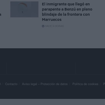
El inmigrante que llegó en
parapente a Benzú en pleno
a
blindaje de la frontera con
Marruecos
HACE 3 HORAS
d
Contacto
Aviso legal – Protección de datos
Política de cookies
P