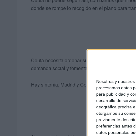
Ceuta no puede seguir así, con barrios que ni l
donde se rompe lo recogido en el plano para tra
Ceuta necesita ordenar su plan urbanístico y cons
demanda social y fomentar la economía y el emp
Nosotros y nuestro
Hay sintonía, Madrid y Ceuta se entienden sorte
procesamos datos per
para publicidad y co
desarrollo de servici
geográfica precisa e 
otorgarnos su conse
previamente descrito
preferencias antes d
datos personales pue