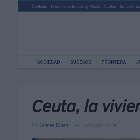
Contacto
Horarios de Barcos by Kikoto
Vuelos
Sorteo Cruz
SOCIEDAD
SUCESOS
FRONTERA
J
Ceuta, la vivie
Por
Carmen Echarri
13/10/2024 - 04:30