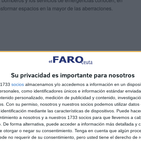
os bomberos y los servicios de emergencias conocen, en
nsformar espacios en la mayor de las aberraciones.
truir, ofrecer a sus ciudadanos vivienda, atender la
leo.
Su privacidad es importante para nosotros
s 1733
socios
almacenamos y/o accedemos a información en un disposit
ando trabas sin necesidad de puentes.
sonales, como identificadores únicos e información estándar enviada 
ntenido personalizado, medición de publicidad y contenido, investigaci
os.
Con su permiso, nosotros y nuestros socios podemos utilizar datos 
identificación mediante las características de dispositivos. Puede hacer
ntimiento a nosotros y a nuestros 1733 socios para que llevemos a ca
. De forma alternativa, puede acceder a información más detallada y 
e otorgar o negar su consentimiento.
Tenga en cuenta que algún proc
de no requerir de su consentimiento, pero usted tiene el derecho de r