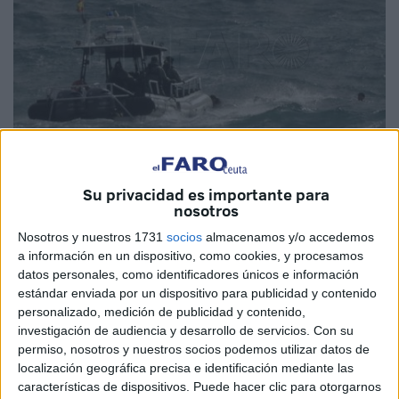
Imagen de archivo
Su privacidad es importante para
nosotros
Nosotros y nuestros 1731
socios
almacenamos y/o accedemos
a información en un dispositivo, como cookies, y procesamos
Ceuta ha registrado la entrada de 51
inmigrantes
o bien
datos personales, como identificadores únicos e información
saltando la valla que separa la ciudad de
Marruecos
o
estándar enviada por un dispositivo para publicidad y contenido
bien
bordeando los espigones
. Así lo ha confirmado el
personalizado, medición de publicidad y contenido,
investigación de audiencia y desarrollo de servicios.
Con su
Ministerio del Interior en el balance correspondiente a
permiso, nosotros y nuestros socios podemos utilizar datos de
entradas de inmigrantes registradas del 1 al 15 de enero
localización geográfica precisa e identificación mediante las
de este 2025.
características de dispositivos. Puede hacer clic para otorgarnos