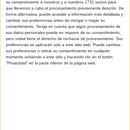
su consentimiento a nosotros y a nuestros 1731 socios para
En comparación con las entradas que se produjeron en el
que llevemos a cabo el procesamiento previamente descrito. De
mismo periodo, pero de 2024, el aumento es de un 200%,
forma alternativa, puede acceder a información más detallada y
toda vez que el año pasado se habían registrado 17
cambiar sus preferencias antes de otorgar o negar su
consentimiento.
Tenga en cuenta que algún procesamiento de
entradas por valla o espigón en esa primera quincena de
sus datos personales puede no requerir de su consentimiento,
año.
pero usted tiene el derecho de rechazar tal procesamiento. Sus
preferencias se aplicarán solo a este sitio web. Puede cambiar
Por vía marítima, es decir, a bordo de embarcaciones, no
sus preferencias o retirar su consentimiento en cualquier
se han producido entradas, al igual que sucediera el
momento volviendo a este sitio y haciendo clic en el botón
pasado año.
"Privacidad" en la parte inferior de la página web.
Lo que no se cuenta
En esta estadística de Interior no se cuentan los intentos
que se suceden por mar ni las personas que son devueltas
nada más bordear los espigones. De hecho, solo en una
noche se produjeron 20 rescates de adultos a los que se
sumaron 7 menores.