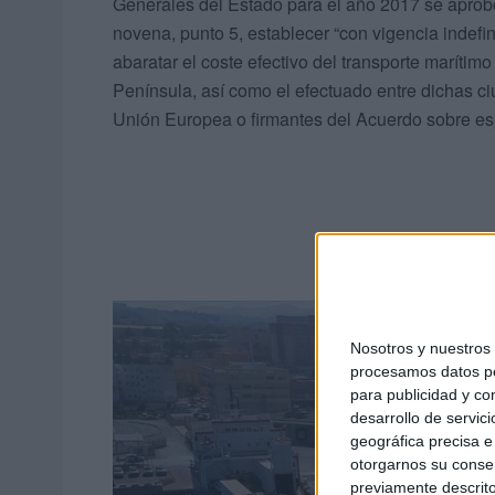
Generales del Estado para el año 2017 se aprob
novena, punto 5, establecer “con vigencia indef
abaratar el coste efectivo del transporte marítim
Península, así como el efectuado entre dichas ci
Unión Europea o firmantes del Acuerdo sobre e
Nosotros y nuestro
procesamos datos per
para publicidad y co
desarrollo de servici
geográfica precisa e 
otorgarnos su conse
previamente descrito