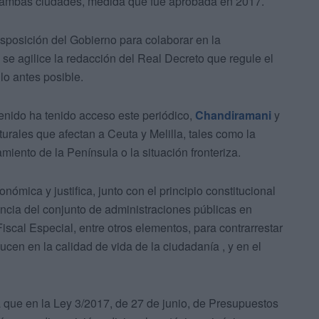
n ambas ciudades, medida que fue aprobada en 2017.
isposición del Gobierno para colaborar en la
se agilice la redacción del Real Decreto que regule el
lo antes posible.
tenido ha tenido acceso este periódico,
Chandiramani
y
urales que afectan a Ceuta y Melilla, tales como la
miento de la Península o la situación fronteriza.
conómica y justifica, junto con el principio constitucional
esencia del conjunto de administraciones públicas en
scal Especial, entre otros elementos, para contrarrestar
ucen en la calidad de vida de la ciudadanía , y en el
 que en la Ley 3/2017, de 27 de junio, de Presupuestos