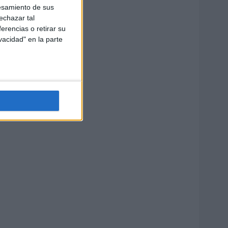
esamiento de sus
echazar tal
erencias o retirar su
vacidad" en la parte