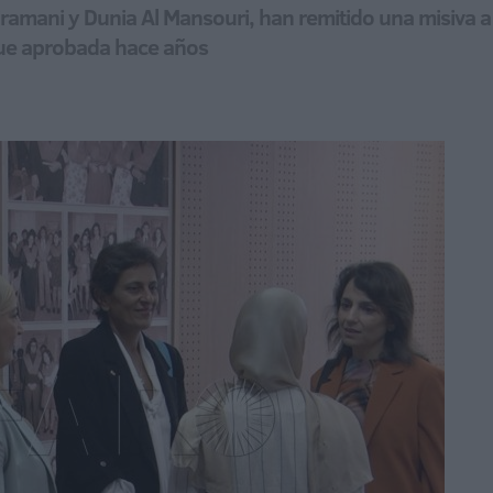
amani y Dunia Al Mansouri, han remitido una misiva a 
fue aprobada hace años