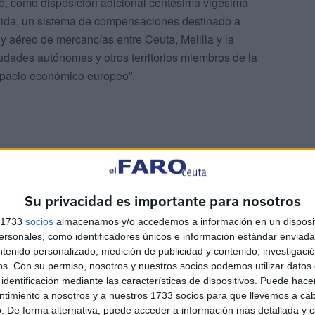
ó, como disposición adicional centésima vigésima
inida, un sistema de compensaciones destinado a
o y aéreo de mercancías entre Ceuta, Melilla y la
udades autónomas y otros territorios miembros de la
spacio económico europeo”.
Su privacidad es importante para nosotros
s 1733
socios
almacenamos y/o accedemos a información en un disposit
sonales, como identificadores únicos e información estándar enviada 
ntenido personalizado, medición de publicidad y contenido, investigaci
os.
Con su permiso, nosotros y nuestros socios podemos utilizar datos 
identificación mediante las características de dispositivos. Puede hacer
ntimiento a nosotros y a nuestros 1733 socios para que llevemos a ca
. De forma alternativa, puede acceder a información más detallada y 