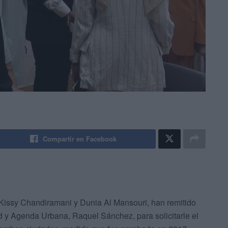
Compartir en Facebook
 Kissy Chandiramani y Dunia Al Mansouri, han remitido
ad y Agenda Urbana, Raquel Sánchez, para solicitarle el