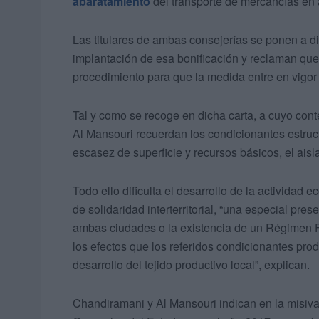
abaratamiento
del transporte de mercancías e
Las titulares de ambas consejerías se ponen a d
implantación de esa bonificación y reclaman que 
procedimiento para que la medida entre en vigor 
Tal y como se recoge en dicha carta, a cuyo con
Al Mansouri recuerdan los condicionantes estruct
escasez de superficie y recursos básicos, el aisla
Todo ello dificulta el desarrollo de la actividad e
de solidaridad interterritorial, “una especial pr
ambas ciudades o la existencia de un Régimen Fi
los efectos que los referidos condicionantes prod
desarrollo del tejido productivo local”, explican.
Chandiramani y Al Mansouri indican en la misiva