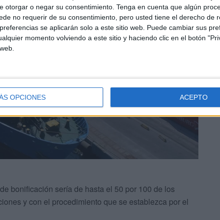
e otorgar o negar su consentimiento.
Tenga en cuenta que algún proc
de no requerir de su consentimiento, pero usted tiene el derecho de r
referencias se aplicarán solo a este sitio web. Puede cambiar sus pref
alquier momento volviendo a este sitio y haciendo clic en el botón "Pri
 web.
ÁS OPCIONES
ACEPTO
e bonificación sería de hasta el 50 por 100 de los
ciones y con el procedimiento que se establezca por el