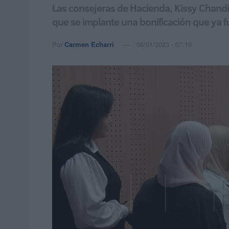
Las consejeras de Hacienda, Kissy Chandir
que se implante una bonificación que ya 
Por
Carmen Echarri
06/01/2023 - 07:19