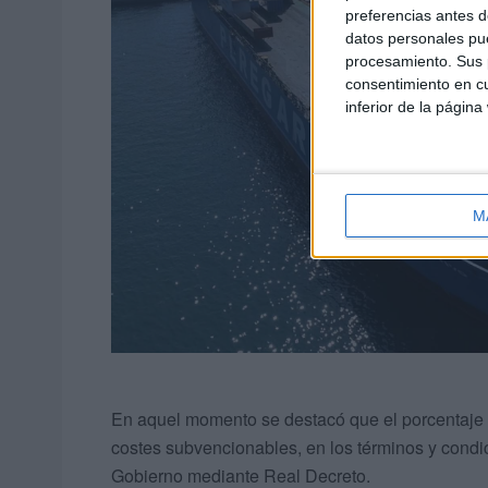
preferencias antes d
datos personales pue
procesamiento. Sus p
consentimiento en cu
inferior de la página
M
En aquel momento se destacó que el porcentaje d
costes subvencionables, en los términos y condi
Gobierno mediante Real Decreto.