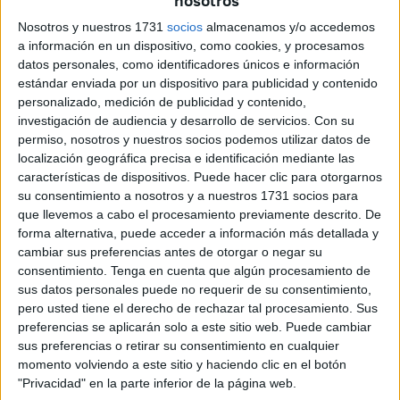
nosotros
con los electores para poner en valor las dos grandes
Nosotros y nuestros 1731
socios
almacenamos y/o accedemos
fiestas para los musulmanes, considerando además que
a información en un dispositivo, como cookies, y procesamos
ambas deben ser ya definitivas en todos los próximos
datos personales, como identificadores únicos e información
calendarios. “Vamos a ser fieles y coherentes con nuestro
estándar enviada por un dispositivo para publicidad y contenido
programa electoral. Ya en 2020 propusimos la fiesta de
personalizado, medición de publicidad y contenido,
investigación de audiencia y desarrollo de servicios.
Con su
final de Ramadán pero nuestra propuesta no fue aceptada
permiso, nosotros y nuestros socios podemos utilizar datos de
por el PP y Vox”, ha recordado Hernández.
localización geográfica precisa e identificación mediante las
características de dispositivos. Puede hacer clic para otorgarnos
“Todos los ciudadanos deben de sentirse representados
su consentimiento a nosotros y a nuestros 1731 socios para
en el calendario, ya que las fiestas son una parte esencial
que llevemos a cabo el procesamiento previamente descrito. De
de nuestra convivencia”, ha aclarado, considerando que
forma alternativa, puede acceder a información más detallada y
cambiar sus preferencias antes de otorgar o negar su
incluir el fin de Ramadán supone una “reivindicación
consentimiento.
Tenga en cuenta que algún procesamiento de
histórica de la comunidad musulmana y nosotros
sus datos personales puede no requerir de su consentimiento,
defendemos un calendario que apueste por la diversidad
pero usted tiene el derecho de rechazar tal procesamiento. Sus
cultural, sin que prime una sobre otra. La fiesta de final de
preferencias se aplicarán solo a este sitio web. Puede cambiar
sus preferencias o retirar su consentimiento en cualquier
Ramadán ya está recogida en el calendario escolar, debe
momento volviendo a este sitio y haciendo clic en el botón
ahora recogerse en el laboral”, ha expuesto Hernández.
"Privacidad" en la parte inferior de la página web.