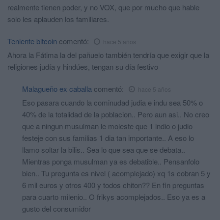
realmente tienen poder, y no VOX, que por mucho que hable
solo les aplauden los familiares.
Teniente bitcoin
comentó:
hace 5 años
Ahora la Fátima la del pañuelo también tendría que exigir que la
religiones judía y hindúes, tengan su día festivo
Malagueño ex caballa
comentó:
hace 5 años
Eso pasara cuando la cominudad judia e indu sea 50% o
40% de la totalidad de la poblacion.. Pero aun asi.. No creo
que a ningun musulman le moleste que 1 indio o judio
festeje con sus familias 1 dia tan importante.. A eso lo
llamo soltar la bilis.. Sea lo que sea que se debata..
Mientras ponga musulman ya es debatible.. Pensanfolo
bien.. Tu pregunta es nivel ( acomplejado) xq 1s cobran 5 y
6 mil euros y otros 400 y todos chiton?? En fin preguntas
para cuarto milenio.. O frikys acomplejados.. Eso ya es a
gusto del consumidor