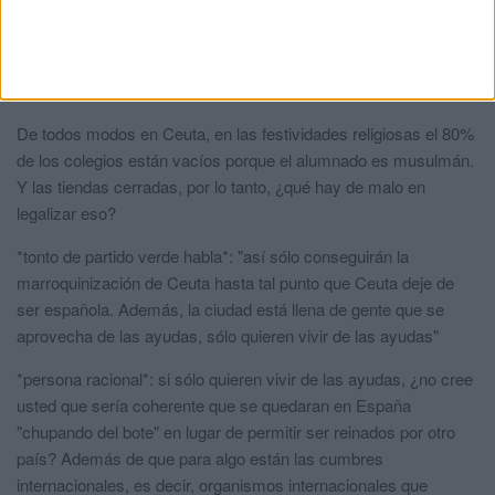
JAJAJAJJAAA
comentó:
hace 5 años
En Ceuta hay 40.000 musulmanes aproximadamente, es una
cuestión de proporcionalidad.
De todos modos en Ceuta, en las festividades religiosas el 80%
de los colegios están vacíos porque el alumnado es musulmán.
Y las tiendas cerradas, por lo tanto, ¿qué hay de malo en
legalizar eso?
*tonto de partido verde habla*: "así sólo conseguirán la
marroquinización de Ceuta hasta tal punto que Ceuta deje de
ser española. Además, la ciudad está llena de gente que se
aprovecha de las ayudas, sólo quieren vivir de las ayudas"
*persona racional*: si sólo quieren vivir de las ayudas, ¿no cree
usted que sería coherente que se quedaran en España
"chupando del bote" en lugar de permitir ser reinados por otro
país? Además de que para algo están las cumbres
internacionales, es decir, organismos internacionales que