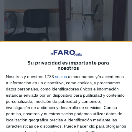
Imagen de archivo
Su privacidad es importante para
nosotros
Nosotros y nuestros 1733
socios
almacenamos y/o accedemos
a información en un dispositivo, como cookies, y procesamos
La Ciudad
tiene claro que
no piensa solicitar las
datos personales, como identificadores únicos e información
competencias
en materia de sanidad en Ceuta al
estándar enviada por un dispositivo para publicidad y contenido
personalizado, medición de publicidad y contenido,
Gobierno de la Nación como, en cambio, sí ha reclamado
investigación de audiencia y desarrollo de servicios.
Con su
Melilla
a través de su senadora.
permiso, nosotros y nuestros socios podemos utilizar datos de
localización geográfica precisa e identificación mediante las
Tal y como han destacado a
El Faro
fuentes de la
características de dispositivos. Puede hacer clic para otorgarnos
institución municipal, la postura de Ceuta pasa por exigirle