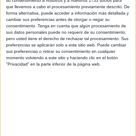
su consentimiento a nosotros y a nuestros 1733 socios para
al Ministerio que cumpla con sus obligaciones y, en
que llevemos a cabo el procesamiento previamente descrito. De
forma alternativa, puede acceder a información más detallada y
consecuencia, atienda, de manera inmediata, “las
cambiar sus preferencias antes de otorgar o negar su
acuciantes carencias de nuestra sanidad”.
consentimiento.
Tenga en cuenta que algún procesamiento de
sus datos personales puede no requerir de su consentimiento,
Ahí fija una postura que descarta “asumir dichas
pero usted tiene el derecho de rechazar tal procesamiento. Sus
competencias por la Ciudad a través de ninguna fórmula”,
preferencias se aplicarán solo a este sitio web. Puede cambiar
aclaran.
sus preferencias o retirar su consentimiento en cualquier
momento volviendo a este sitio y haciendo clic en el botón
Recuerdan desde el Gobierno local que, de hecho, ya el
"Privacidad" en la parte inferior de la página web.
Estado dijo que, aunque quisiera, la Ciudad no podría
gestionar la sanidad
.
Ya lo dejó claro en una respuesta a parlamentarios del PP,
a los que tuvo que recordar que varios artículos de la
Constitución Española reservan al Estado “la competencia
exclusiva sobre sanidad exterior, bases y coordinación
general de la sanidad y legislación sobre productos
farmacéuticos, así como la legislación básica y régimen