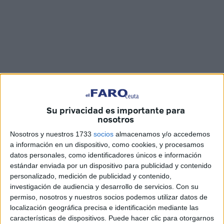
Imágenes: Joaquín Viera
Su privacidad es importante para
nosotros
Nosotros y nuestros 1733
socios
almacenamos y/o accedemos
a información en un dispositivo, como cookies, y procesamos
Oussama
tenía solo
22 años
cuando los agentes de la
datos personales, como identificadores únicos e información
estándar enviada por un dispositivo para publicidad y contenido
Guardia Civil sacaron su
cuerpo sin vida
de las aguas
personalizado, medición de publicidad y contenido,
próximas al
espigón del Tarajal
.
Fue el pasado 3 de
investigación de audiencia y desarrollo de servicios.
Con su
enero
.
Hoy, ha sido
trasladado de Ceuta a Marruecos
permiso, nosotros y nuestros socios podemos utilizar datos de
para su entierro en
Casablanca
.
localización geográfica precisa e identificación mediante las
características de dispositivos. Puede hacer clic para otorgarnos