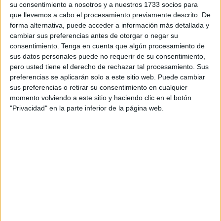
El reconocimiento oficial y la constatación de su identidad
su consentimiento a nosotros y a nuestros 1733 socios para
que llevemos a cabo el procesamiento previamente descrito. De
han permitido iniciar los trámites para que la
Funeraria Al-
forma alternativa, puede acceder a información más detallada y
Qadr
cruzara el paso fronterizo con el féretro para
cambiar sus preferencias antes de otorgar o negar su
posibilitar que
su familia pueda despedirse de él
, rezarle
consentimiento.
Tenga en cuenta que algún procesamiento de
y enterrarlo en su propia tierra.
sus datos personales puede no requerir de su consentimiento,
pero usted tiene el derecho de rechazar tal procesamiento. Sus
Oussama Essaadaoui cumpliría 23 años el próximo mes
preferencias se aplicarán solo a este sitio web. Puede cambiar
sus preferencias o retirar su consentimiento en cualquier
de septiembre. Tenía trabajo, se encargaba de hacer
momento volviendo a este sitio y haciendo clic en el botón
reparaciones de elementos de aeronaves.
Sus amigos
"Privacidad" en la parte inferior de la página web.
le instaron a
emprender viaje a Europa
, indicándole la
facilidad para pedir asilo y obtener así un visado que le
reportaría mejoras laborales en otros países donde había
más trabajo.
Un cruce mortal
Eso le dijeron y eso fue lo que llevó a
este joven a cruzar
por vía marítima
desde Castillejos a Ceuta. Ese 3 de