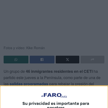
Fotos y vídeo: Kike Román
Un grupo de
46 inmigrantes residentes en el CETI
ha
partido este jueves a la Península, como parte de una de
las
salidas programadas
para rebajar la presión del
centro de Ceuta.
A primera hora de la mañana han ido llegando a la
Su privacidad es importante para
estación marítima, en donde se han preparado
para dejar
nosotros