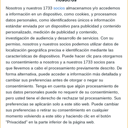
atrás una ciudad
que les ha servido de
acogida
Nosotros y nuestros 1733
socios
almacenamos y/o accedemos
temporal.
a información en un dispositivo, como cookies, y procesamos
datos personales, como identificadores únicos e información
Dejan Ceuta y dejan, también, unas
instalaciones
estándar enviada por un dispositivo para publicidad y contenido
sobresaturadas
, que acogen a más de
mil personas
.
personalizado, medición de publicidad y contenido,
investigación de audiencia y desarrollo de servicios.
Con su
permiso, nosotros y nuestros socios podemos utilizar datos de
localización geográfica precisa e identificación mediante las
características de dispositivos. Puede hacer clic para otorgarnos
su consentimiento a nosotros y a nuestros 1733 socios para
que llevemos a cabo el procesamiento previamente descrito. De
forma alternativa, puede acceder a información más detallada y
cambiar sus preferencias antes de otorgar o negar su
consentimiento.
Tenga en cuenta que algún procesamiento de
sus datos personales puede no requerir de su consentimiento,
pero usted tiene el derecho de rechazar tal procesamiento. Sus
preferencias se aplicarán solo a este sitio web. Puede cambiar
sus preferencias o retirar su consentimiento en cualquier
momento volviendo a este sitio y haciendo clic en el botón
"Privacidad" en la parte inferior de la página web.
Varones de distintas nacionalidades