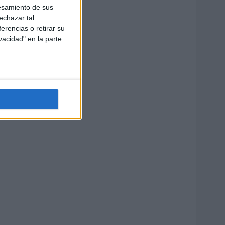
esamiento de sus
echazar tal
erencias o retirar su
vacidad" en la parte