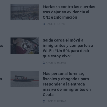
Marlaska contra las cuerdas
tras dejar en evidencia al
CNI e Información
HACE 4 HORAS
Saida carga el móvil a
es
inmigrantes y comparte su
Wi-Fi: “Un 5% para decir
que estoy vivo”
HACE 15 HORAS
Más personal forense,
da
fiscales y abogados para
responder a la entrada
masiva de inmigrantes en
Ceuta
HACE 21 HORAS