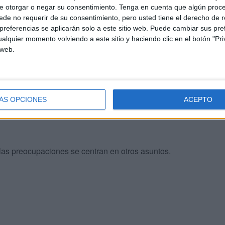
e otorgar o negar su consentimiento.
Tenga en cuenta que algún proc
”.
de no requerir de su consentimiento, pero usted tiene el derecho de r
referencias se aplicarán solo a este sitio web. Puede cambiar sus pref
alquier momento volviendo a este sitio y haciendo clic en el botón "Pri
 web.
s cuanto antes porque no lo aprobamos,
no estamos
ÁS OPCIONES
ACEPTO
lista
, esto es evidente y estamos esperando que el
 las preocupaciones se centran en otros asuntos.