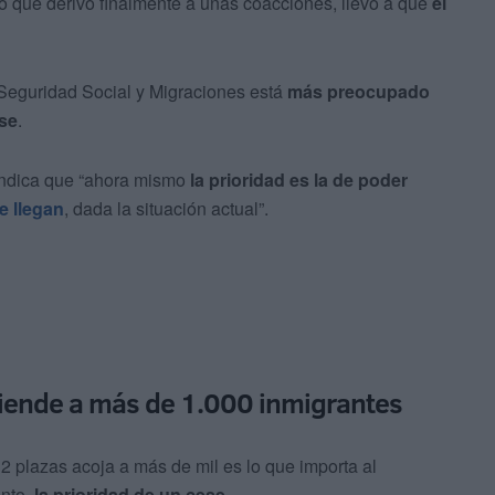
so que derivó finalmente a unas coacciones, llevó a que
el
 Seguridad Social y Migraciones está
más preocupado
ese
.
 indica que “ahora mismo
la prioridad es la de poder
e llegan
, dada la situación actual”.
tiende a más de 1.000 inmigrantes
 plazas acoja a más de mil es lo que importa al
anto,
la prioridad de un cese
.