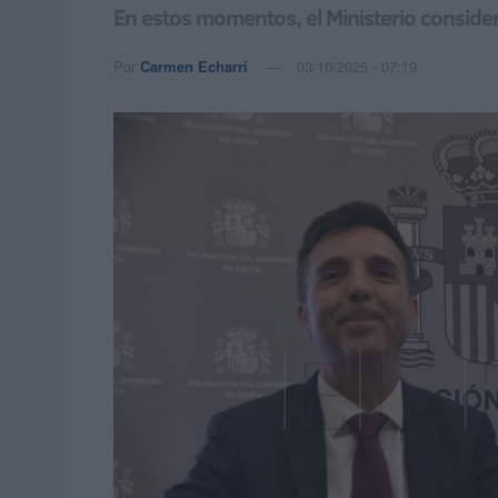
En estos momentos, el Ministerio consider
Por
Carmen Echarri
03/10/2025 - 07:19