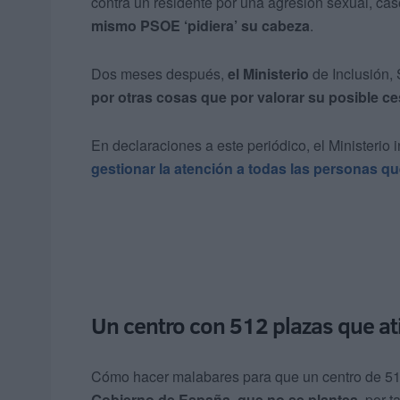
contra un residente por una agresión sexual, ca
mismo PSOE ‘pidiera’ su cabeza
.
Dos meses después,
el Ministerio
de Inclusión,
por otras cosas que por valorar su posible c
En declaraciones a este periódico, el Ministerio
gestionar
la atención a todas las personas qu
Un centro con 512 plazas que a
Cómo hacer malabares para que un centro de 512
Gobierno de España
,
que no se plantea
, por t