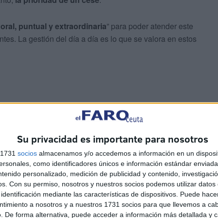
ral, puntual y extraordinaria
” para poder atender este
tes. La gestión del día a día es lo que se valora en estos
sabe que no es querido, por ejemplo, por el propio partido
Su privacidad es importante para nosotros
PSOE.
s 1731
socios
almacenamos y/o accedemos a información en un disposit
sonales, como identificadores únicos e información estándar enviada 
ntenido personalizado, medición de publicidad y contenido, investigaci
os.
Con su permiso, nosotros y nuestros socios podemos utilizar datos 
identificación mediante las características de dispositivos. Puede hacer
,
Miguel Ángel Pérez Triano
, indicaba en rueda de
ntimiento a nosotros y a nuestros 1731 socios para que llevemos a ca
. De forma alternativa, puede acceder a información más detallada y 
o apoyaba
, “ni estamos contentos para nada con la