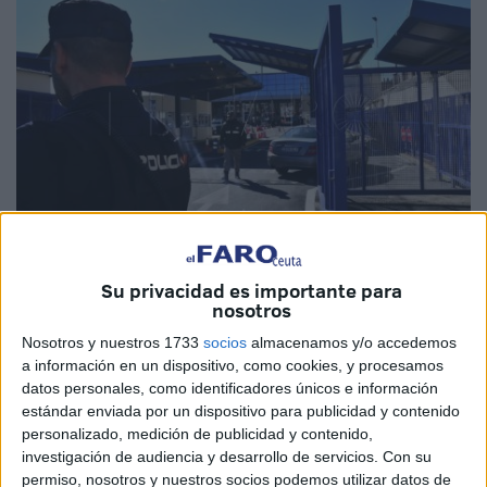
Su privacidad es importante para
Imagen de Archivo
nosotros
Nosotros y nuestros 1733
socios
almacenamos y/o accedemos
a información en un dispositivo, como cookies, y procesamos
datos personales, como identificadores únicos e información
La
Confederación de Empresarios de Ceuta (CECE)
estándar enviada por un dispositivo para publicidad y contenido
que preside Arantxa Campos va a poner en marcha un
personalizado, medición de publicidad y contenido,
buzón electrónico de quejas y sugerencias al que las
investigación de audiencia y desarrollo de servicios.
Con su
permiso, nosotros y nuestros socios podemos utilizar datos de
empresas y autónomos de la ciudad, así como el conjunto