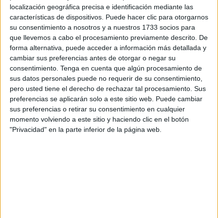
localización geográfica precisa e identificación mediante las
de la ciudadanía, podrán trasladar “todas las incidencias
características de dispositivos. Puede hacer clic para otorgarnos
relacionadas
con el tránsito fronterizo
, el régimen de
su consentimiento a nosotros y a nuestros 1733 socios para
viajeros y la aduana comercial”
que llevemos a cabo el procesamiento previamente descrito. De
forma alternativa, puede acceder a información más detallada y
Según han indicado desde la patronal, su intención es
cambiar sus preferencias antes de otorgar o negar su
consentimiento.
Tenga en cuenta que algún procesamiento de
activar ese canal de comunicación antes de que termine
sus datos personales puede no requerir de su consentimiento,
febrero. El buzón estará activo en la página web de la
pero usted tiene el derecho de rechazar tal procesamiento. Sus
CECE (www.confeceuta.es) e incluirá un modelo de
preferencias se aplicarán solo a este sitio web. Puede cambiar
formulario que facilitará a cualquier interesado dar cuenta
sus preferencias o retirar su consentimiento en cualquier
de incidentes relacionados por el tránsito por el
paso del
momento volviendo a este sitio y haciendo clic en el botón
"Privacidad" en la parte inferior de la página web.
Tarajal
, tanto en régimen de viajeros como con
expediciones comerciales
una vez se materialice la
apertura “progresiva”
de la aduana anunciada por el
ministro de Asuntos Exteriores.
En lo tocante al trasiego de turistas por la frontera con
mercancías la CECE lleva meses reclamando que las
autoridades marroquíes respeten su propia normativa, que