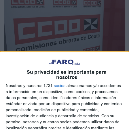
Imagen de archivo
Su privacidad es importante para
nosotros
Nosotros y nuestros 1731
socios
almacenamos y/o accedemos
a información en un dispositivo, como cookies, y procesamos
La
Federación de Servicios a la Ciudadanía (FSC) de
datos personales, como identificadores únicos e información
CCOO de Ceuta
ha mostrado su rechazo al acuerdo
estándar enviada por un dispositivo para publicidad y contenido
alcanzado en la
Mesa General de Negociación de la
personalizado, medición de publicidad y contenido,
Administración General del Estado
sobre la
investigación de audiencia y desarrollo de servicios.
Con su
permiso, nosotros y nuestros socios podemos utilizar datos de
actualización de la
indemnización por residencia
. El
localización geográfica precisa e identificación mediante las