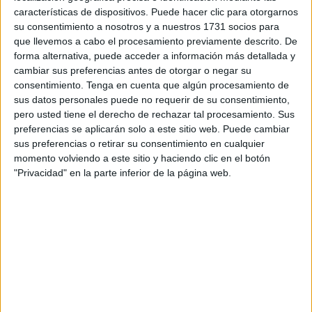
sindicato considera que la propuesta aprobada
deja fuera
características de dispositivos. Puede hacer clic para otorgarnos
a
Ceuta
, Melilla, Canarias y la Vall d'Aran
, incumpliendo,
su consentimiento a nosotros y a nuestros 1731 socios para
a su juicio, el compromiso adquirido por el Gobierno con
que llevemos a cabo el procesamiento previamente descrito. De
forma alternativa, puede acceder a información más detallada y
las organizaciones sindicales.
cambiar sus preferencias antes de otorgar o negar su
consentimiento.
Tenga en cuenta que algún procesamiento de
CCOO optó por
abstenerse
durante la votación al
sus datos personales puede no requerir de su consentimiento,
considerar insuficiente la propuesta presentada por
pero usted tiene el derecho de rechazar tal procesamiento. Sus
Función Pública. La organización explica que, aunque
preferencias se aplicarán solo a este sitio web. Puede cambiar
valora positivamente que se produzca un incremento de la
sus preferencias o retirar su consentimiento en cualquier
indemnización para el personal destinado en las
Illes
momento volviendo a este sitio y haciendo clic en el botón
"Privacidad" en la parte inferior de la página web.
Balears
, entiende que la medida
no puede aplicarse
únicamente a un territorio
cuando el acuerdo firmado
contemplaba también a Ceuta.
CCOO recuerda el contenido del II
Acuerdo Marco
El sindicato recuerda que el
II Acuerdo Marco para una