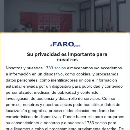
Su privacidad es importante para
nosotros
Nosotros y nuestros 1733
socios
almacenamos y/o accedemos
Imagen cedida
a información en un dispositivo, como cookies, y procesamos
datos personales, como identificadores únicos e información
estándar enviada por un dispositivo para publicidad y contenido
personalizado, medición de publicidad y contenido,
Comisiones Obreras de Ceuta
ha celebrado un
investigación de audiencia y desarrollo de servicios.
Con su
permiso, nosotros y nuestros socios podemos utilizar datos de
encuentro con las
trabajadoras de la residencia Cruz
localización geográfica precisa e identificación mediante las
Blanca
para definir una
hoja de ruta
clara y coordinada
características de dispositivos. Puede hacer clic para otorgarnos
con el objetivo de
reclamar el pago del
plus de
su consentimiento a nosotros y a nuestros 1733 socios para
residencia
.
Esta retribución, consideran, es un derecho
que llevemos a cabo el procesamiento previamente descrito. De