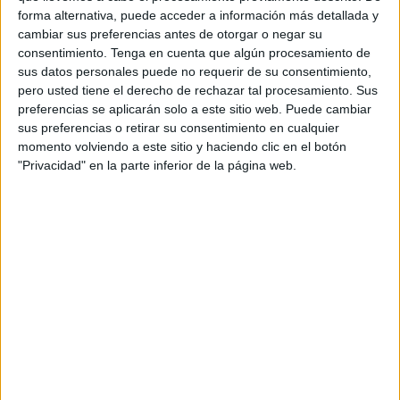
forma alternativa, puede acceder a información más detallada y
legítimo del personal del centro.
cambiar sus preferencias antes de otorgar o negar su
consentimiento.
Tenga en cuenta que algún procesamiento de
A raíz de esta reunión, el sindicato ha solicitado un
sus datos personales puede no requerir de su consentimiento,
encuentro formal con la dirección
de la residencia para
pero usted tiene el derecho de rechazar tal procesamiento. Sus
conocer de primera mano "si existe
predisposición por
preferencias se aplicarán solo a este sitio web. Puede cambiar
parte de la empresa"
para colaborar en la resolución de
sus preferencias o retirar su consentimiento en cualquier
momento volviendo a este sitio y haciendo clic en el botón
esta reivindicación laboral.
"Privacidad" en la parte inferior de la página web.
Encuentros también con el Imserso
y la Consejería de Sanidad
En paralelo,
CCOO
tiene previsto solicitar una
reunión
con el Imserso
y con la
Consejería de Sanidad y
Servicios Sociales
, para trasladar de manera oficial esta
demanda colectiva
de las trabajadoras. El sindicato
busca que estas instituciones asuman su papel y se
impliquen activamente en la solución.