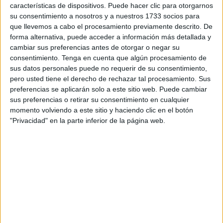
que ha derivado en una evidente dispersión documental”.
características de dispositivos. Puede hacer clic para otorgarnos
su consentimiento a nosotros y a nuestros 1733 socios para
“Como empleada de Emvicesa”, ha contestado la experta
que llevemos a cabo el procesamiento previamente descrito. De
a la Audiencia, “no puedo conocer qué informes jurídicos
forma alternativa, puede acceder a información más detallada y
cambiar sus preferencias antes de otorgar o negar su
tiene a su disposición la Ciudad sobre los procesos de
consentimiento.
Tenga en cuenta que algún procesamiento de
adjudicación citados y como secretaria de la CLV asistía
sus datos personales puede no requerir de su consentimiento,
como secretaria administrativa con las funciones del
pero usted tiene el derecho de rechazar tal procesamiento. Sus
reglamento interno aprobado en febrero de 2005”.
preferencias se aplicarán solo a este sitio web. Puede cambiar
sus preferencias o retirar su consentimiento en cualquier
momento volviendo a este sitio y haciendo clic en el botón
La empleada de la sociedad atribuye
"Privacidad" en la parte inferior de la página web.
el caos a los "responsables y
empleados" de Emvicesa
No obstante, “al objeto de colaborar a efectos del
requerimiento, como asesora jurídica de Emvicesa”,
explica, “envié a las consejerías de Fomento y de
Economía y Hacienda en febrero de 2018 un informe