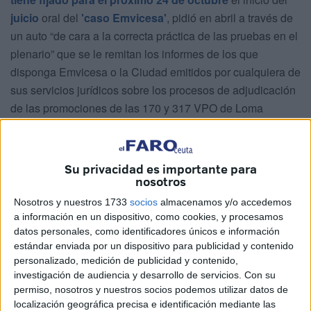
juicio
oral del
'caso Emvicesa'
, pidió en abril a través de
un auto “de cara a la correcta práctica de las pruebas en el
plenario” que se le remitan los informes de los que
disponga Emvicesa o la Ciudad emitidos por cualquiera de
sus servicios jurídicos sobre los procesos de adjudicación
de las promociones de las 170 y 317 VPO de Loma
Colmenar dirigidos a la exconsejera de Fomento, Susana
Román, o a la Comisión Local de la Vivienda (CLV). No
existen. O peor.
Su privacidad es importante para
nosotros
La secretaria de ese órgano y asesora jurídica de la
Nosotros y nuestros 1733
socios
almacenamos y/o accedemos
empresa pública, María José Cariñanos, ha respondido al
a información en un dispositivo, como cookies, y procesamos
requerimiento que “debido al proceso judicial en cuestión y
datos personales, como identificadores únicos e información
al transcurso del tiempo, los expedientes de las sesiones
estándar enviada por un dispositivo para publicidad y contenido
personalizado, medición de publicidad y contenido,
de la Comisión Local de la vivienda han sido manipulados
investigación de audiencia y desarrollo de servicios.
Con su
en infinidad de ocasiones tanto por responsables de la
permiso, nosotros y nuestros socios podemos utilizar datos de
sociedad Emvicesa como por empleados de la misma, lo
localización geográfica precisa e identificación mediante las