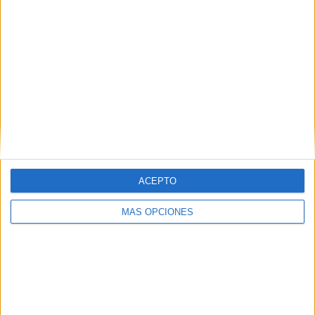
o la secretaria general de la Asamblea.
A 5 semanas del juicio
La vista oral del 'caso Emvicesa' sentará desde el
24 de octubre en el banquillo a cerca de 60
personas
ACEPTO
MÁS OPCIONES