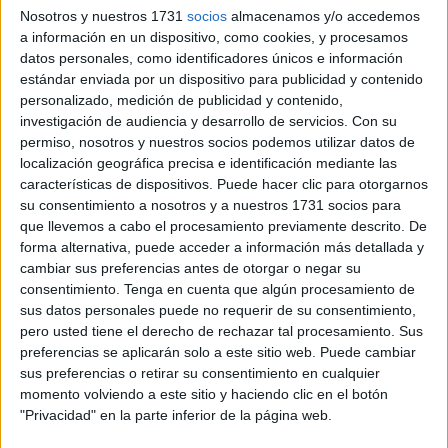
Nosotros y nuestros 1731
socios
almacenamos y/o accedemos
personas contactaron con él para poder conseguir una
a información en un dispositivo, como cookies, y procesamos
vivienda de protección oficial. En concreto ha dado los
datos personales, como identificadores únicos e información
nombres de 2. Uno abonó 15.000 euros por dos casas y
estándar enviada por un dispositivo para publicidad y contenido
una mujer dio 6.000 por una.
personalizado, medición de publicidad y contenido,
investigación de audiencia y desarrollo de servicios.
Con su
permiso, nosotros y nuestros socios podemos utilizar datos de
Unos pagos sin constancia
localización geográfica precisa e identificación mediante las
documental
características de dispositivos. Puede hacer clic para otorgarnos
su consentimiento a nosotros y a nuestros 1731 socios para
que llevemos a cabo el procesamiento previamente descrito. De
“Ellos vinieron a mí para que intermediara con Antonio
forma alternativa, puede acceder a información más detallada y
López”, ha declarado. “Al ser gerente de Emvicesa sabía
cambiar sus preferencias antes de otorgar o negar su
que podía conseguir una vivienda”.
consentimiento.
Tenga en cuenta que algún procesamiento de
sus datos personales puede no requerir de su consentimiento,
pero usted tiene el derecho de rechazar tal procesamiento. Sus
preferencias se aplicarán solo a este sitio web. Puede cambiar
sus preferencias o retirar su consentimiento en cualquier
momento volviendo a este sitio y haciendo clic en el botón
"Privacidad" en la parte inferior de la página web.