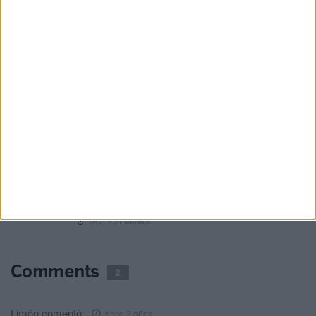
HACE 2 SEMANAS
Visto para sentencia un juicio tras una
pelea entre vecinos por una vivienda
HACE 2 SEMANAS
Piden 7 años de cárcel para dos jóvenes
tras romperle la nariz a otro por una
discusión de tráfico
HACE 2 SEMANAS
Fiscalía pide siete años de cárcel para
'Laika' en dos juicios previstos para
octubre
HACE 2 SEMANAS
Comments
2
Limón
comentó:
hace 3 años