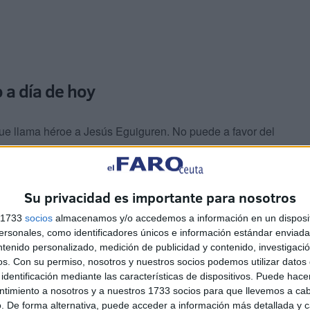
 a día de hoy
que llama héroe a Jesús Eguiguren. No puede a favor del
dencia de Cataluña. Que ha negociado con los
forma de presupuesto. Que no cree en España ni quiere
orma de abstención, porque no le conviene a España que
Su privacidad es importante para nosotros
os: los presupuestos generales del estado con una
s 1733
socios
almacenamos y/o accedemos a información en un disposit
plir con el déficit, y hacer cumplir la Constitución en
sonales, como identificadores únicos e información estándar enviada 
anas me enteré cuando anunciaron los presupuestos con
ntenido personalizado, medición de publicidad y contenido, investigaci
liquidación de la unidad nacional”, ha criticado,
os.
Con su permiso, nosotros y nuestros socios podemos utilizar datos 
 un salvavidas a los socialistas.
identificación mediante las características de dispositivos. Puede hacer
ntimiento a nosotros y a nuestros 1733 socios para que llevemos a ca
. De forma alternativa, puede acceder a información más detallada y 