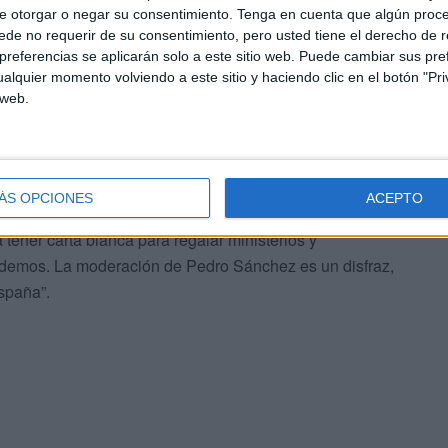
ros partidos. No nos gustan las que pasan por Podemos y
e otorgar o negar su consentimiento.
Tenga en cuenta que algún proc
o que Sánchez es capaz de entregar todo solo por
de no requerir de su consentimiento, pero usted tiene el derecho de r
referencias se aplicarán solo a este sitio web. Puede cambiar sus pref
alquier momento volviendo a este sitio y haciendo clic en el botón "Pri
 web.
 Cortes a Podemos, ese partido que en las últimas
, Interior en la última campaña electoral. Ahora sin
urar la Constitución o aplaudir al Rey, los que quieren
erminación en Cataluña, tiene la vicepresidencia del
ÁS OPCIONES
ACEPTO
se cierren las urnas negociarán un Gobierno. Si
a tener carta blanca para regalar ministerios y
Podemos. La moderación de Pedro Sánchez es un disfraz,
España”.