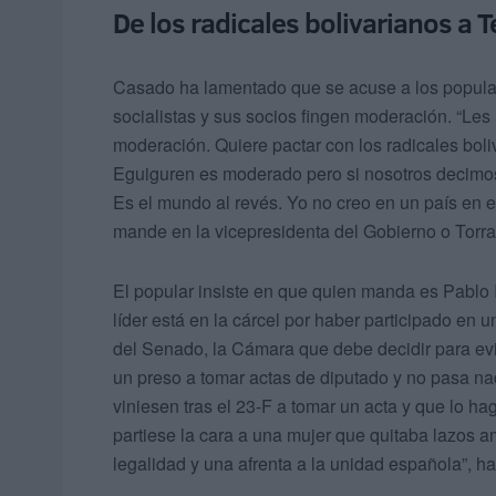
De los radicales bolivarianos a T
Casado ha lamentado que se acuse a los populares
socialistas y sus socios fingen moderación. “Les 
moderación. Quiere pactar con los radicales bol
Eguiguren es moderado pero si nosotros decimos 
Es el mundo al revés. Yo no creo en un país en e
mande en la vicepresidenta del Gobierno o Torr
El popular insiste en que quien manda es Pablo I
líder está en la cárcel por haber participado en 
del Senado, la Cámara que debe decidir para evit
un preso a tomar actas de diputado y no pasa na
viniesen tras el 23-F a tomar un acta y que lo ha
partiese la cara a una mujer que quitaba lazos 
legalidad y una afrenta a la unidad española”, ha 