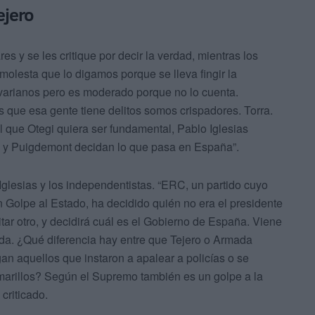
ejero
 y se les critique por decir la verdad, mientras los
molesta que lo digamos porque se lleva fingir la
ivarianos pero es moderado porque no lo cuenta.
que esa gente tiene delitos somos crispadores. Torra.
l que Otegi quiera ser fundamental, Pablo Iglesias
a y Puigdemont decidan lo que pasa en España”.
glesias y los independentistas. “ERC, un partido cuyo
un Golpe al Estado, ha decidido quién no era el presidente
ar otro, y decidirá cuál es el Gobierno de España. Viene
da. ¿Qué diferencia hay entre que Tejero o Armada
gan aquellos que instaron a apalear a policías o se
amarillos? Según el Supremo también es un golpe a la
criticado.