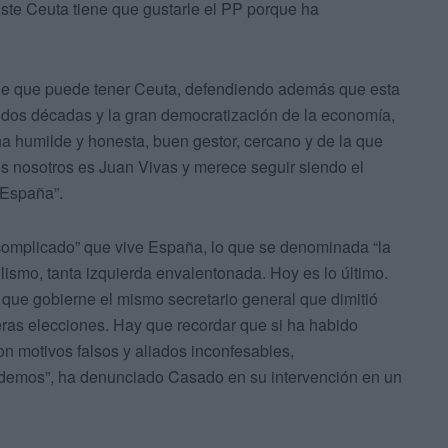
uste Ceuta tiene que gustarle el PP porque ha
lde que puede tener Ceuta, defendiendo además que esta
 dos décadas y la gran democratización de la economía,
a humilde y honesta, buen gestor, cercano y de la que
s nosotros es Juan Vivas y merece seguir siendo el
 España”.
 complicado” que vive España, lo que se denominada “la
lismo, tanta izquierda envalentonada. Hoy es lo último.
ue gobierne el mismo secretario general que dimitió
eras elecciones. Hay que recordar que si ha habido
n motivos falsos y aliados inconfesables,
Podemos”, ha denunciado Casado en su intervención en un