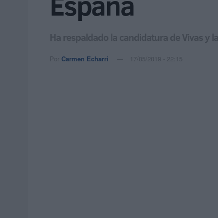
España
Ha respaldado la candidatura de Vivas y la
Por
Carmen Echarri
17/05/2019 - 22:15