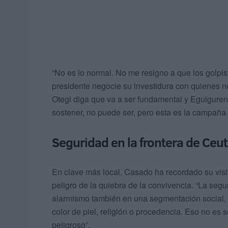
“No es lo normal. No me resigno a que los golpi
presidente negocie su investidura con quienes
Otegi diga que va a ser fundamental y Eguiguren
sostener, no puede ser, pero esta es la campaña 
Seguridad en la frontera de Ceuta
En clave más local, Casado ha recordado su visi
peligro de la quiebra de la convivencia. “La segu
alarmismo también en una segmentación social, in
color de piel, religión o procedencia. Eso no e
peligroso”.