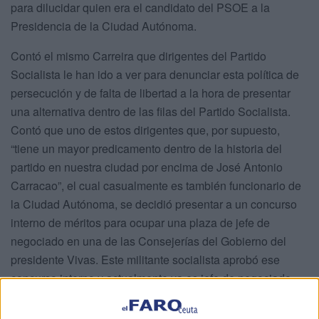
para dilucidar quien era el candidato del PSOE a la
Presidencia de la Ciudad Autónoma.
Contó el mismo Carreira que dirigentes del Partido
Socialista le han ido a ver para denunciar esta política de
persecución y de falta de libertad a la hora de presentar
una alternativa dentro de las filas del Partido Socialista.
Contó que uno de estos dirigentes que, por supuesto,
“tiene un mayor predicamento dentro de la historia del
partido en nuestra ciudad por encima de José Antonio
Carracao”, el cual casualmente es también funcionario de
la Ciudad Autónoma, se decidió presentar a un concurso
interno de méritos para ocupar una plaza de jefe de
negociado en una de las Consejerías del Gobierno del
presidente Vivas. Este militante socialista aprobó ese
concurso interno y actualmente ya es jefe de negociado.
Pues bien, según narró ayer el propio consejero de
Hacienda, Economía y Recursos Humanos, el secretario