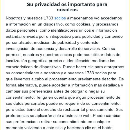
Su privacidad es importante para
general de los socialistas ha buscado la complicidad de
nosotros
algún sindicato para ver si existía la posibilidad de
Nosotros y nuestros 1733
socios
almacenamos y/o accedemos
impugnar ese concurso interno que ha sido ganado en
a información en un dispositivo, como cookies, y procesamos
buena lid por este militante del PSOE, antiguo alto cargo,
datos personales, como identificadores únicos e información
pero que en las primarias para la elección del candidato a
estándar enviada por un dispositivo para publicidad y contenido
personalizado, medición de publicidad y contenido,
la Presidencia de la Ciudad Autónoma tuvo un papel claro
investigación de audiencia y desarrollo de servicios.
Con su
y decisivo en apoyo de Justino Lara.
permiso, nosotros y nuestros socios podemos utilizar datos de
localización geográfica precisa e identificación mediante las
características de dispositivos. Puede hacer clic para otorgarnos
su consentimiento a nosotros y a nuestros 1733 socios para
que llevemos a cabo el procesamiento previamente descrito. De
forma alternativa, puede acceder a información más detallada y
cambiar sus preferencias antes de otorgar o negar su
Censor
consentimiento.
Tenga en cuenta que algún procesamiento de
Pero además para dar más ejemplos de esa actitud de
sus datos personales puede no requerir de su consentimiento,
“censor, de verdadero Torquemada”, el mismo Carreira
pero usted tiene el derecho de rechazar tal procesamiento. Sus
preferencias se aplicarán solo a este sitio web. Puede cambiar
narró como la semana pasada, cuando se celebró la rueda
sus preferencias o retirar su consentimiento en cualquier
de hombres en la Plaza de los Reyes para apoyar las
momento volviendo a este sitio y haciendo clic en el botón