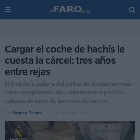
Cargar el coche de hachís le
cuesta la cárcel: tres años
entre rejas
El final de la cadena del tráfico de drogas termina -
salvo excepciones- de la misma forma para los
cabezas de turco de las redes de narcos
Por
Carmen Echarri
12/06/2026 - 07:28