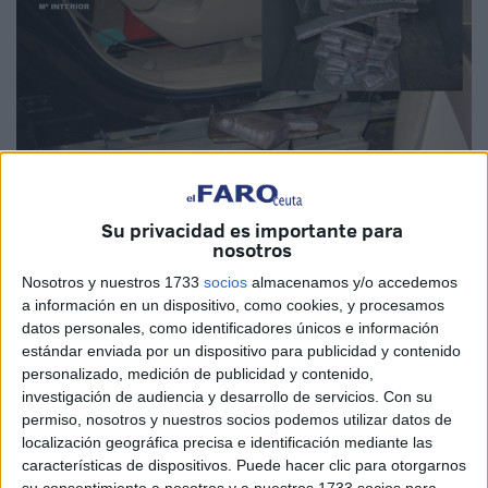
Su privacidad es importante para
nosotros
Imagen cedida / archivo
Nosotros y nuestros 1733
socios
almacenamos y/o accedemos
a información en un dispositivo, como cookies, y procesamos
datos personales, como identificadores únicos e información
estándar enviada por un dispositivo para publicidad y contenido
Tres años y 2 meses de cárcel
. Esa es la
condena
que
personalizado, medición de publicidad y contenido,
cumplirá el llamado Z.Ch. Un joven con permiso temporal
investigación de audiencia y desarrollo de servicios.
Con su
permiso, nosotros y nuestros socios podemos utilizar datos de
de residencia en España que el pasado
15 de mayo
fue
localización geográfica precisa e identificación mediante las
detenido
en el puerto de Ceuta por
la Guardia Civil
.
características de dispositivos. Puede hacer clic para otorgarnos