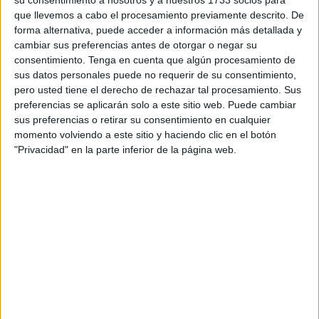
su consentimiento a nosotros y a nuestros 1733 socios para
Cargar el coche de hachís le costará cárcel durante unos
que llevemos a cabo el procesamiento previamente descrito. De
años. Al menos los que ha notificado el titular de la plaza
forma alternativa, puede acceder a información más detallada y
número 2 de la Sección de lo Penal del Tribunal de
cambiar sus preferencias antes de otorgar o negar su
consentimiento.
Tenga en cuenta que algún procesamiento de
Instancia después de que el acusado reconociera los
sus datos personales puede no requerir de su consentimiento,
hechos.
pero usted tiene el derecho de rechazar tal procesamiento. Sus
preferencias se aplicarán solo a este sitio web. Puede cambiar
Queda condenado solo él, ya que la persona que lo
sus preferencias o retirar su consentimiento en cualquier
acompañaba en el momento del embarque ha quedado
momento volviendo a este sitio y haciendo clic en el botón
apartada de cualquier tipo de responsabilidad penal.
"Privacidad" en la parte inferior de la página web.
Hachís en el hueco natural de los
faldones laterales del coche
A Z.Ch. lo sorprendieron los agentes de la Benemérita
justo cuando embarcaba dirección hacia Algeciras.
Conducía un vehículo monovolumen
modelo Hyundai
que había sido trastocado para esconder el
hachís
.