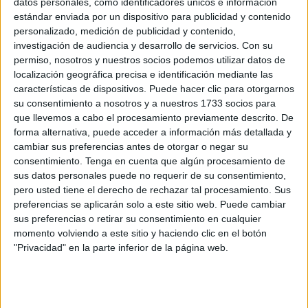
datos personales, como identificadores únicos e información
me vienen a buscar. Acepto y lo hago con toda la fuerza, el
estándar enviada por un dispositivo para publicidad y contenido
cariño y la pasión que pongo en todas las cosas. Lo
personalizado, medición de publicidad y contenido,
demás no me preocupa.
investigación de audiencia y desarrollo de servicios.
Con su
permiso, nosotros y nuestros socios podemos utilizar datos de
localización geográfica precisa e identificación mediante las
"Si los ceutíes piensan que debo ser su
características de dispositivos. Puede hacer clic para otorgarnos
diputado defenderé a esta ciudad con
su consentimiento a nosotros y a nuestros 1733 socios para
orgullo y pasión”
que llevemos a cabo el procesamiento previamente descrito. De
forma alternativa, puede acceder a información más detallada y
cambiar sus preferencias antes de otorgar o negar su
"Se puede ser de Ceuta y no querer hacer las
consentimiento.
Tenga en cuenta que algún procesamiento de
cosas, pero en mi caso he demostrado que
sus datos personales puede no requerir de su consentimiento,
pero usted tiene el derecho de rechazar tal procesamiento. Sus
las hago”
preferencias se aplicarán solo a este sitio web. Puede cambiar
sus preferencias o retirar su consentimiento en cualquier
-¿Le han llamado amigos suyos del PP aunque sea de
momento volviendo a este sitio y haciendo clic en el botón
otros lugares de España?
"Privacidad" en la parte inferior de la página web.
-Las amistades mías en el PP son muchas y muy
profundas. Tengo la suerte de que mis amigos todos viven