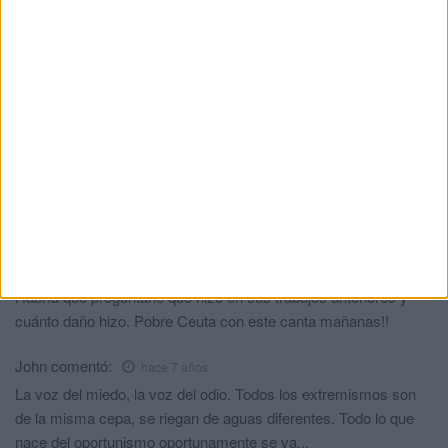
atrincar teta, desepcionante, y decimos del Pp, en las locales de
seguir así tampoco los votaré, ni yo ni seis posibles votos que
estábamos en la marina, ya me han despejado las dudas. Al
final gana el PSOE SI NO YA SE VERÁ.....
Romualdo
comentó:
hace 7 años
Y os creéis que los derechos humanos de la comunidad
Europea te lo va a permitir, no engañes más, demagogos.
Rafael
comentó:
hace 7 años
Un oportunista que empezó siendo comunista en Cataluña y
ahora hará y dirá lo que sea para seguir chupando del bote.
Habría que preguntarle qué hizo en sus trabajos anteriores y
cuánto daño hizo. Pobre Ceuta con este canta mañanas!!
John
comentó:
hace 7 años
La voz del miedo, la voz del odio. Todos los extremismos son
de la misma cepa, se riegan de aguas diferentes. Todo lo que
nace del oportunismo oportunamente se va...