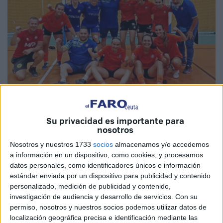
Imagen de archivo
Su privacidad es importante para
nosotros
Nosotros y nuestros 1733
socios
almacenamos y/o accedemos
a información en un dispositivo, como cookies, y procesamos
El CD Camoens de Ceuta ya sabe a qué rivales se va
datos personales, como identificadores únicos e información
estándar enviada por un dispositivo para publicidad y contenido
enfrentar en la temporada 25-26 en Segunda División
personalizado, medición de publicidad y contenido,
femenina del grupo 3. El equipo de José Quintana
se
investigación de audiencia y desarrollo de servicios.
Con su
medirá al CD Granada FS 2020 el 20 de septiembre en
permiso, nosotros y nuestros socios podemos utilizar datos de
la primera jornada
, tendrá que esperar una semana más
localización geográfica precisa e identificación mediante las