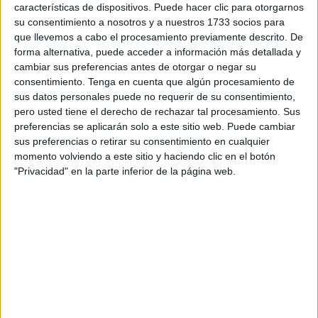
tarde, hasta el 27 de septiembre para hacer el debut en
características de dispositivos. Puede hacer clic para otorgarnos
su consentimiento a nosotros y a nuestros 1733 socios para
casa contra el CD Futsal Navalcarnero B.
que llevemos a cabo el procesamiento previamente descrito. De
forma alternativa, puede acceder a información más detallada y
‘Las Guerreras Naranjas’
ya conocen su hoja de ruta en
cambiar sus preferencias antes de otorgar o negar su
la Segunda División de esta campaña que va arrancar
.
consentimiento.
Tenga en cuenta que algún procesamiento de
Un total de 30 jornadas donde el objetivo es el de la
sus datos personales puede no requerir de su consentimiento,
permanencia, aunque el club está haciendo un gran
pero usted tiene el derecho de rechazar tal procesamiento. Sus
preferencias se aplicarán solo a este sitio web. Puede cambiar
esfuerzo en hacer buenos fichajes para enriquecer una
sus preferencias o retirar su consentimiento en cualquier
plantilla que aspira a más.
momento volviendo a este sitio y haciendo clic en el botón
"Privacidad" en la parte inferior de la página web.
Hay que destacar que el CD Camoens
jugará dos
partidos consecutivos en casa al empezar la liga
.
Primero en la jornada 2 donde recibirá al CD Futsal
Navalcarnero B y en la jornada 3 también recibirá a la UD
Azuqueca FSF en el ‘Guillermo Molina’.
Dos encuentros consecutivos en casa que en caso de
sumar los tres puntos, empezarían con buen pie la