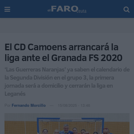
El CD Camoens arrancará la
liga ante el Granada FS 2020
‘Las Guerreras Naranjas’ ya saben el calendario de
la Segunda División en el grupo 3, la primera
jornada será a domicilio y cerrarán la liga en
Leganés
Por
Fernando Morcillo
15/08/2025 - 13:46