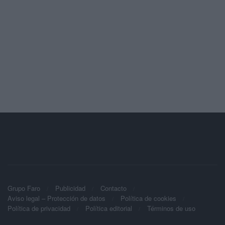
Grupo Faro
Publicidad
Contacto
Aviso legal – Protección de datos
Política de cookies
Política de privacidad
Política editorial
Términos de uso