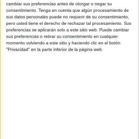
cambiar sus preferencias antes de otorgar o negar su
Así lo anunció el CD Camoens en un comunicado a través
consentimiento.
Tenga en cuenta que algún procesamiento de
de sus redes sociales en el que agradecen a la algecireña
sus datos personales puede no requerir de su consentimiento,
pero usted tiene el derecho de rechazar tal procesamiento. Sus
su esfuerzo por defender al club: “el club agradece a la
preferencias se aplicarán solo a este sitio web. Puede cambiar
guerrera gaditana su trabajo, esfuerzo y pasión desde que
sus preferencias o retirar su consentimiento en cualquier
se incorporó a la familia naranja esta temporada donde
momento volviendo a este sitio y haciendo clic en el botón
nos ayudó a conseguir todos los objetivos. Te deseamos la
"Privacidad" en la parte inferior de la página web.
mayor de las suertes y éxitos en tu futuro guerrera”. “¡Ceuta
siempre será tu casa!”, añaden
Su llegada
El
CD Camoens Femenino
la incorporó como nuevo
fichaje el pasado octubre para su equipo de Segunda
División. Davinia Riestra es una ala gaditana que llegaba
procedente del Chiloeches. Anteriormente también militó
en el conjunto ceutí de la
COMGECEU
, convertido ahora
en AD Ceuta femenino..