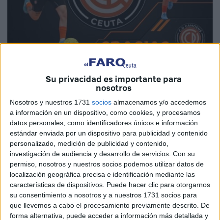
Imagen cedida
Su privacidad es importante para
nosotros
Nosotros y nuestros 1731
socios
almacenamos y/o accedemos
a información en un dispositivo, como cookies, y procesamos
El
Club Deportivo Camoens de Ceuta
continúa su
datos personales, como identificadores únicos e información
planificación de cara a la próxima temporada en Segunda
estándar enviada por un dispositivo para publicidad y contenido
División. Tras anunciar fichajes y renovaciones, las
personalizado, medición de publicidad y contenido,
naranjas también tienen que anunciar despedidas.
investigación de audiencia y desarrollo de servicios.
Con su
permiso, nosotros y nuestros socios podemos utilizar datos de
Davinia
no seguirá en el CD Camoens de Ceuta. La
localización geográfica precisa e identificación mediante las
características de dispositivos. Puede hacer clic para otorgarnos
jugadora gaditana
se desvincula de las
‘Guerreras
su consentimiento a nosotros y a nuestros 1731 socios para
Naranjas’
y continuará su carrera como futbolista en otro
que llevemos a cabo el procesamiento previamente descrito. De
club.
forma alternativa, puede acceder a información más detallada y