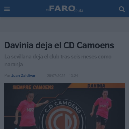
Davinia deja el CD Camoens
La sevillana deja el club tras seis meses como
naranja
Por
Juan Zaldívar
28/07/2025 - 13:24