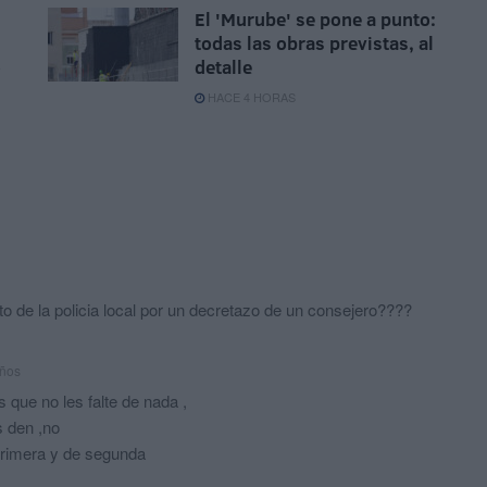
El 'Murube' se pone a punto:
todas las obras previstas, al
o
detalle
HACE 4 HORAS
o de la policia local por un decretazo de un consejero????
años
 que no les falte de nada ,
s den ,no
primera y de segunda