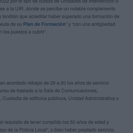
022 por el tipo de cursos de Unidades de Intervención o
rse a la UIR, donde se percibe un notable complemento
es tendrán que acreditar haber superado una formación de
Ceuta de su
Plan de
Formación
” y “con una antigüedad
los puestos a cubrir”.
 han acordado rebajar de 25 a 20 los años de servicio
curso de traslado a la Sala de Comunicaciones,
, Custodia de edificios públicos, Unidad Administrativa o
el requisito de tener cumplido los 50 años de edad y
o de la Policía Local”, o bien haber prestado servicio