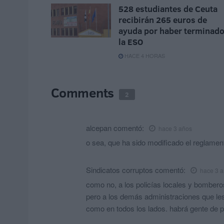
528 estudiantes de Ceuta
recibirán 265 euros de
ayuda por haber terminad
la ESO
HACE 4 HORAS
Comments
2
alcepan
comentó:
hace 3 años
o sea, que ha sido modificado el reglament
Sindicatos corruptos
comentó:
hace 3 
como no, a los policías locales y bomberos
pero a los demás administraciones que le
como en todos los lados. habrá gente de 