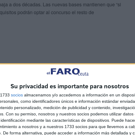
ebaja a dos décadas. Las nuevas bases mantienen que “si
quisitos podrán optar al concurso el resto de
coraciones
Su privacidad es importante para nosotros
s 1733
socios
almacenamos y/o accedemos a información en un disposit
sonales, como identificadores únicos e información estándar enviada 
ntenido personalizado, medición de publicidad y contenido, investigaci
os.
Con su permiso, nosotros y nuestros socios podemos utilizar datos 
identificación mediante las características de dispositivos. Puede hacer
 puesto se seguirá valorando sin cambios su experiencia
ntimiento a nosotros y a nuestros 1733 socios para que llevemos a ca
 profesional, también hasta 40) y otros méritos como
. De forma alternativa, puede acceder a información más detallada y 