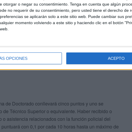
e otorgar o negar su consentimiento.
Tenga en cuenta que algún proc
 20 puntos), desde una felicitación pública hasta la
de no requerir de su consentimiento, pero usted tiene el derecho de r
referencias se aplicarán solo a este sitio web. Puede cambiar sus pref
alquier momento volviendo a este sitio y haciendo clic en el botón "Pri
 web.
de servicio completo en el Cuerpo de la Policía Local de
icipal. Los 12 meses desempeñando funciones propias de
IR, UPAC o GOA se valorará con 0,5 puntos y en
ÁS OPCIONES
ACEPTO
ma de Doctorado conllevará cinco puntos y uno se
o de Técnico Superior o equivalente. Haber recibido o
 o asistencia relacionados con la función policial del
se puntuará con 0,1 por cada 10 horas hasta un máximo de