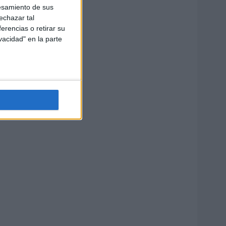
esamiento de sus
echazar tal
erencias o retirar su
vacidad" en la parte