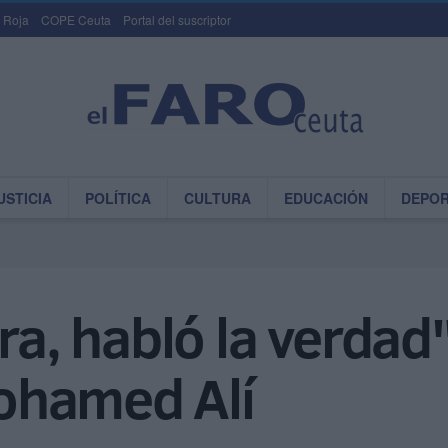
 Roja
COPE Ceuta
Portal del suscriptor
USTICIA
POLÍTICA
CULTURA
EDUCACIÓN
DEPO
ra, habló la verdad"
ohamed Alí