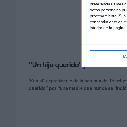
preferencias antes d
datos personales pue
procesamiento. Sus p
consentimiento en cu
inferior de la página
M
"Un hijo querido" y "una madre 
‘Kamal’, expresidente de la barriada del Prínci
querido” por “una madre que nunca se rindió