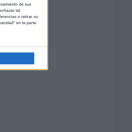
esamiento de sus
echazar tal
erencias o retirar su
vacidad" en la parte