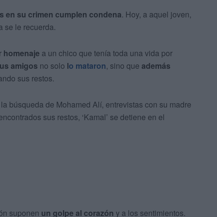
os en su crimen cumplen condena
. Hoy, a aquel joven,
a se le recuerda.
r
homenaje
a un chico que tenía toda una vida por
sus amigos
no solo
l
o mataron
, sino que
además
ando sus restos.
 la búsqueda de Mohamed Alí, entrevistas con su madre
ncontrados sus restos, ‘Kamal’ se detiene en el
ción suponen
un golpe al corazón
y a los sentimientos.