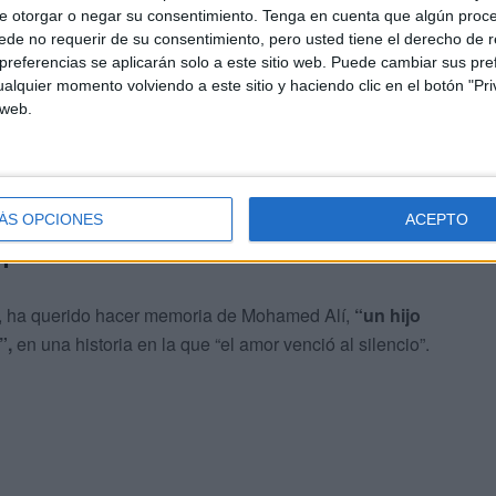
e otorgar o negar su consentimiento.
Tenga en cuenta que algún proc
de no requerir de su consentimiento, pero usted tiene el derecho de r
referencias se aplicarán solo a este sitio web. Puede cambiar sus pref
alquier momento volviendo a este sitio y haciendo clic en el botón "Pri
 web.
ÁS OPCIONES
ACEPTO
que nunca se rindió"
pe, ha querido hacer memoria de Mohamed Alí,
“un hijo
”,
en una historia en la que “el amor venció al silencio”.