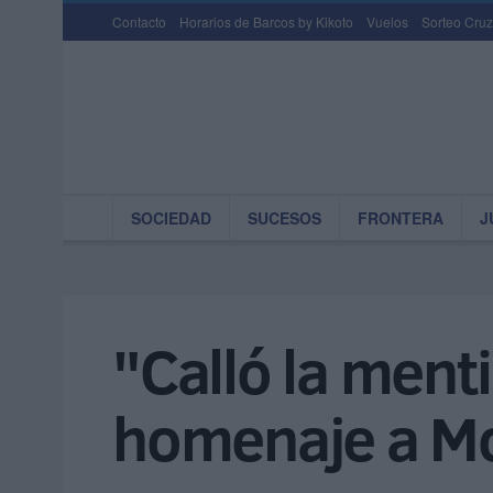
Contacto
Horarios de Barcos by Kikoto
Vuelos
Sorteo Cruz
SOCIEDAD
SUCESOS
FRONTERA
J
"Calló la menti
homenaje a M