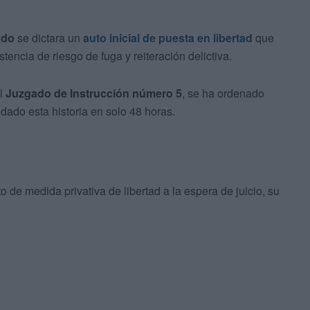
ado
se dictara un
auto inicial de puesta en libertad
que
tencia de riesgo de fuga y reiteración delictiva.
el
Juzgado de Instrucción número 5
, se ha ordenado
a dado esta historia en solo 48 horas.
o de medida privativa de libertad a la espera de juicio, su