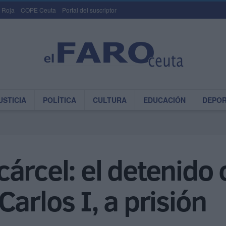
 Roja
COPE Ceuta
Portal del suscriptor
USTICIA
POLÍTICA
CULTURA
EDUCACIÓN
DEPO
a cárcel: el detenid
arlos I, a prisión