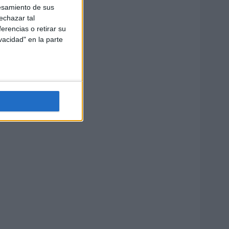
esamiento de sus
echazar tal
erencias o retirar su
vacidad" en la parte