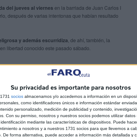
a del jueves al viernes
en la barriada de Juan Carlos I
lo, después de varias intentonas que habían resultado
ligrosa y además escurridiza
, de ahí, también, la
 en libertad conocido este pasado sábado.
on trasladándolo a las dependencias policiales del Paseo
Su privacidad es importante para nosotros
e 9 milímetros Parabellum
en perfectas condiciones de
s 1731
socios
almacenamos y/o accedemos a información en un disposit
sonales, como identificadores únicos e información estándar enviada 
ntenido personalizado, medición de publicidad y contenido, investigaci
municación una imagen del arma con las balas, para
os.
Con su permiso, nosotros y nuestros socios podemos utilizar datos 
identificación mediante las características de dispositivos. Puede hacer
ntimiento a nosotros y a nuestros 1731 socios para que llevemos a ca
. De forma alternativa, puede acceder a información más detallada y 