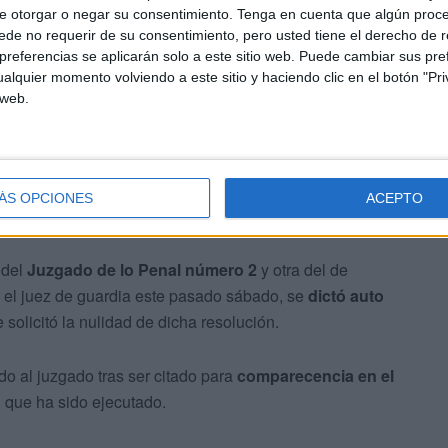
e otorgar o negar su consentimiento.
Tenga en cuenta que algún proc
de no requerir de su consentimiento, pero usted tiene el derecho de r
referencias se aplicarán solo a este sitio web. Puede cambiar sus pref
alquier momento volviendo a este sitio y haciendo clic en el botón "Pri
 web.
terminó abortada por los agentes desplegados para dar
ÁS OPCIONES
ACEPTO
us espaldas
 del
Juzgado de lo Penal número 2
y otra del de
e el juez de guardia este pasado sábado, se
dictó auto
e solicitó la nulidad de dicha resolución.
o al juzgado tras ser citado para
comparecencia en el
n que ha sido ejecutado.