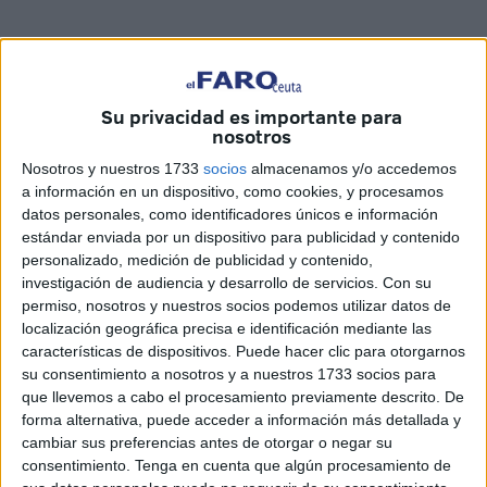
Su privacidad es importante para
nosotros
Nosotros y nuestros 1733
socios
almacenamos y/o accedemos
a información en un dispositivo, como cookies, y procesamos
datos personales, como identificadores únicos e información
estándar enviada por un dispositivo para publicidad y contenido
personalizado, medición de publicidad y contenido,
investigación de audiencia y desarrollo de servicios.
Con su
Caballas
ha denunciado los 40 años “de traición” de los
permiso, nosotros y nuestros socios podemos utilizar datos de
gobiernos del
PP
y del
PSOE
, enarbolando la lucha por la
localización geográfica precisa e identificación mediante las
autonomía que, aseguran los localistas, no van a
características de dispositivos. Puede hacer clic para otorgarnos
su consentimiento a nosotros y a nuestros 1733 socios para
abandonar nunca. De hecho es una ‘marca de la casa’
que llevemos a cabo el procesamiento previamente descrito. De
mantenida siempre en su
programa
político.
forma alternativa, puede acceder a información más detallada y
cambiar sus preferencias antes de otorgar o negar su
“Caballas no va a abandonar la lucha de la autonomía, de
consentimiento.
Tenga en cuenta que algún procesamiento de
que se aplique la Transitoria Quinta. Si gobernamos