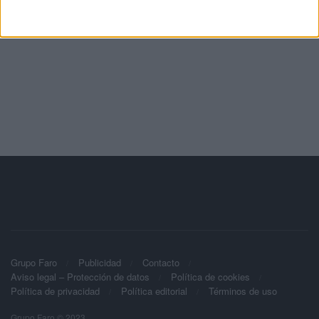
Grupo Faro
Publicidad
Contacto
Aviso legal – Protección de datos
Política de cookies
Política de privacidad
Política editorial
Términos de uso
Grupo Faro © 2023