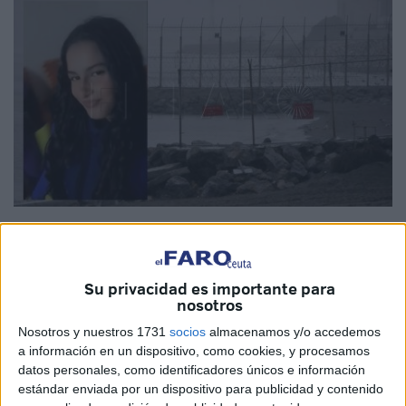
Imágenes cedidas
Su privacidad es importante para
nosotros
Seis menores
de edad, entre ellos una adolescente de 16
Nosotros y nuestros 1731
socios
almacenamos y/o accedemos
años, han logrado
entrar en Ceuta
durante la pasada
a información en un dispositivo, como cookies, y procesamos
madrugada procedentes de
Marruecos
. Ellos ahora están
datos personales, como identificadores únicos e información
acogidos en recursos de la Ciudad, la incógnita radica
en
estándar enviada por un dispositivo para publicidad y contenido