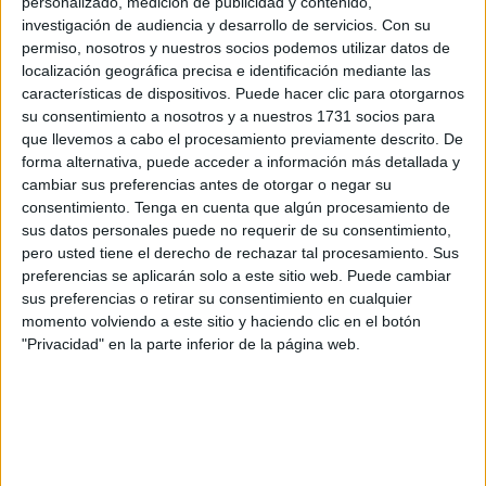
personalizado, medición de publicidad y contenido,
el paradero de Wisal Al-Rifi
.
investigación de audiencia y desarrollo de servicios.
Con su
permiso, nosotros y nuestros socios podemos utilizar datos de
Esta menor, de 16 años y natural de Castillejos, se echó al
localización geográfica precisa e identificación mediante las
mar junto a su amiga Yasmina enfundada en un traje de
características de dispositivos. Puede hacer clic para otorgarnos
neopreno de color azul. En plena ruta marítima ambas se
su consentimiento a nosotros y a nuestros 1731 socios para
separaron. Antes de partir se grabó un vídeo, unos
que llevemos a cabo el procesamiento previamente descrito. De
forma alternativa, puede acceder a información más detallada y
segundos que evidencian lo que pretendía hacer.
cambiar sus preferencias antes de otorgar o negar su
consentimiento.
Tenga en cuenta que algún procesamiento de
Yasmina logró llegar a los arenales, pero de Wisal nada se
sus datos personales puede no requerir de su consentimiento,
sabe y sus propios padres piden ayuda a través de El Faro
pero usted tiene el derecho de rechazar tal procesamiento. Sus
de Ceuta para conocer dónde puede estar. Desesperados,
preferencias se aplicarán solo a este sitio web. Puede cambiar
temen lo peor y reclaman apoyo para dar con ella.
sus preferencias o retirar su consentimiento en cualquier
momento volviendo a este sitio y haciendo clic en el botón
No es habitual la entrada de niñas a nado, pero esa tónica
"Privacidad" en la parte inferior de la página web.
se rompió este verano cuando varias adolescentes
empezaron a seguir la ruta que, de forma constante,
ejecutaban adultos y menores a través de los espigones.
Enfundadas en traje de neopreno o con ropa de baño
bordearon esas
infraestructuras fronterizas
. Muchas de