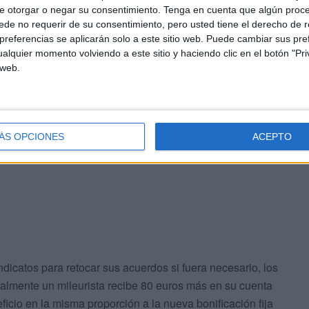
e otorgar o negar su consentimiento.
Tenga en cuenta que algún proc
de no requerir de su consentimiento, pero usted tiene el derecho de r
referencias se aplicarán solo a este sitio web. Puede cambiar sus pref
s directos, beneficioso en términos de costes laborales
alquier momento volviendo a este sitio y haciendo clic en el botón "Pri
 web.
asarían de ahorrarse una media actual de 150 euros
contratados.
ma actual está ligado al denominado ‘Plus de Vinculación’
ÁS OPCIONES
ACEPTO
un 8% extra de su salario base (a razón de 0,8 puntos
ndicatos para retocar sus acuerdos si fuera necesario, los
ualmente un mileurista recibe 80 euros más en su cuenta
eficio en la misma proporción a la nueva bonificación fija