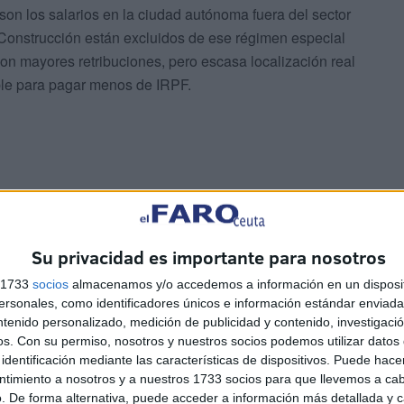
e son los salarios en la ciudad autónoma fuera del sector
 Construcción están excluidos de ese régimen especial
on mayores retribuciones, pero escasa localización real
dible para pagar menos de IRPF.
ativos de la ciudad a los que sí amparan las
 y la Limpieza, cuyas bases de cotización sitúan al
Su privacidad es importante para nosotros
r debajo de los 1.668,82 euros de base de cotización.
s 1733
socios
almacenamos y/o accedemos a información en un disposit
sonales, como identificadores únicos e información estándar enviada 
iene retribuciones por convenio superiores para ese tipo
ntenido personalizado, medición de publicidad y contenido, investigaci
legan por tener relaciones laborales de menor duración.
os.
Con su permiso, nosotros y nuestros socios podemos utilizar datos 
identificación mediante las características de dispositivos. Puede hacer
ntimiento a nosotros y a nuestros 1733 socios para que llevemos a ca
iudades costaron el año pasado al
. De forma alternativa, puede acceder a información más detallada y 