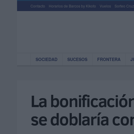
Contacto
Horarios de Barcos by Kikoto
Vuelos
Sorteo Cruz
SOCIEDAD
SUCESOS
FRONTERA
J
La bonificació
se doblaría co