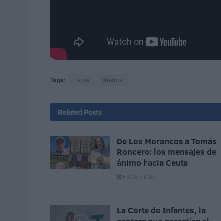
Tags:
Feria
Música
Related
Posts
De Los Morancos a Tomás
Roncero: los mensajes de
ánimo hacia Ceuta
HACE 3 DÍAS
La Corte de Infantes, la
cantera que garantiza el