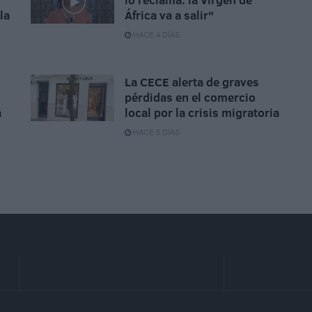
la
África va a salir"
HACE 4 DÍAS
La CECE alerta de graves
pérdidas en el comercio
a
local por la crisis migratoria
HACE 5 DÍAS