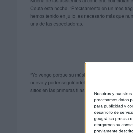
Mucha de las asistentes al concierto coincidían en
Ceuta esta noche. “Precisamente en un mes trági
hemos tenido en julio, es necesario más que nu
una de las espectadoras.
“Yo vengo porque su música marcó un momento m
nuevo y poder seguir adelante”, ha detallado una
sitios en las primeras filas del Auditorio.
Nosotros y nuestro
procesamos datos per
para publicidad y co
desarrollo de servici
geográfica precisa e 
otorgarnos su conse
previamente descrito