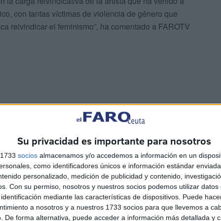
 la carga reivindicativa de la artista que ha venido a
co, con tantas víctimas de violencia de género que
nca reivindicar el feminismo”, ha comentado a FAROTV
uy importante de mi vida, me ayudó a levantarme de
 asistente que ha conseguido uno de los privilegiados
Su privacidad es importante para nosotros
s 1733
socios
almacenamos y/o accedemos a información en un disposit
sonales, como identificadores únicos e información estándar enviada 
ntenido personalizado, medición de publicidad y contenido, investigaci
os.
Con su permiso, nosotros y nuestros socios podemos utilizar datos 
identificación mediante las características de dispositivos. Puede hacer
ntimiento a nosotros y a nuestros 1733 socios para que llevemos a ca
. De forma alternativa, puede acceder a información más detallada y 