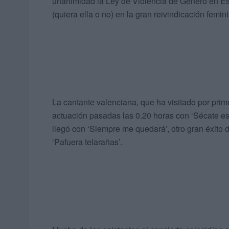
unanimidad la Ley de Violencia de Género en Es
(quiera ella o no) en la gran reivindicación femin
La cantante valenciana, que ha visitado por pri
actuación pasadas las 0.20 horas con ‘Sécate es
llegó con ‘Siempre me quedará’, otro gran éxito 
‘Pafuera telarañas’.