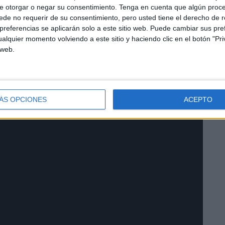
e otorgar o negar su consentimiento.
Tenga en cuenta que algún proc
itorio de la Marina para sumarse a esta reivindicación y
de no requerir de su consentimiento, pero usted tiene el derecho de r
a Feria. Aunque la música continúa el resto de la semana
referencias se aplicarán solo a este sitio web. Puede cambiar sus pref
ima actuación de las tres estrellas que han venido a la
alquier momento volviendo a este sitio y haciendo clic en el botón "Pri
 web.
ÁS OPCIONES
ACEPTO