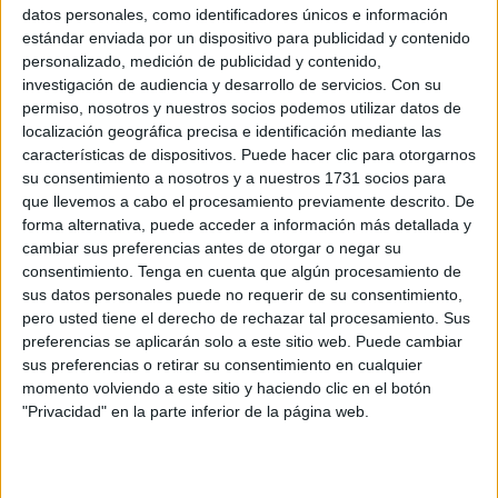
emprender rumbo a otros territorios, la recomendación es
datos personales, como identificadores únicos e información
que
estén atentos a los avisos de la Agencia Estatal de
estándar enviada por un dispositivo para publicidad y contenido
personalizado, medición de publicidad y contenido,
Meteorología
(Aemet) y tomen las previsiones del caso
investigación de audiencia y desarrollo de servicios.
Con su
dependiendo del destino al que se dirijan.
permiso, nosotros y nuestros socios podemos utilizar datos de
localización geográfica precisa e identificación mediante las
De acuerdo con lo que indica la Aemet, según el reporte
características de dispositivos. Puede hacer clic para otorgarnos
de la Agencia de Noticias EFE, a lo largo de toda esta
su consentimiento a nosotros y a nuestros 1731 socios para
primera semana de diciembre está previsto el paso de
que llevemos a cabo el procesamiento previamente descrito. De
forma alternativa, puede acceder a información más detallada y
frentes atlánticos con
lluvias en amplias zonas del país y
cambiar sus preferencias antes de otorgar o negar su
en Baleares
, que serán más abundantes en Galicia, pero
consentimiento.
Tenga en cuenta que algún procesamiento de
menos frecuentes en las comunidades mediterráneas.
sus datos personales puede no requerir de su consentimiento,
pero usted tiene el derecho de rechazar tal procesamiento. Sus
En lo que respecta a las temperaturas, estas estarán, en
preferencias se aplicarán solo a este sitio web. Puede cambiar
líneas generales, en torno a los valores normales para
sus preferencias o retirar su consentimiento en cualquier
estas fechas, pero con la advertencia de que
serán más
momento volviendo a este sitio y haciendo clic en el botón
"Privacidad" en la parte inferior de la página web.
frías de lo normal en áreas de la mitad sur.
Asimismo,
se esperan heladas nocturnas en el interior
,
según las previsiones de la Aemet.