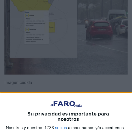
Imagen cedida
La
Agencia Estatal de Meteorología
(
Aemet
) ha puesto a
Su privacidad es importante para
nosotros
Ceuta
en
Alerta Amarilla
para este domingo 30 de
noviembre, con la advertencia de
lluvias y tormentas
.
Nosotros y nuestros 1733
socios
almacenamos y/o accedemos