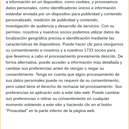
a información en un dispositivo, como cookies, y procesamos
El
aviso de lluvias
se extiende desde las 6:00 de la
datos personales, como identificadores únicos e información
mañana hasta las 19:59 horas y se indica que la
estándar enviada por un dispositivo para publicidad y contenido
personalizado, medición de publicidad y contenido,
precipitación acumulada
en una hora será de 15mm. En
investigación de audiencia y desarrollo de servicios.
Con su
el caso de las
tormentas
, la
Aemet
también establece la
permiso, nosotros y nuestros socios podemos utilizar datos de
misma franja horaria y señala que estas pueden ir
localización geográfica precisa e identificación mediante las
“localmente acompañadas de
granizo
pequeño”.
características de dispositivos. Puede hacer clic para otorgarnos
su consentimiento a nosotros y a nuestros 1733 socios para
De acuerdo con lo que traslada la
Aemet
, entre la
que llevemos a cabo el procesamiento previamente descrito. De
forma alternativa, puede acceder a información más detallada y
medianoche y las 6:00 de la mañana, las
probabilidades
cambiar sus preferencias antes de otorgar o negar su
de lluvias
alcanzan el 90%, entre las 6:00 de la mañana y
consentimiento.
Tenga en cuenta que algún procesamiento de
las 12:00 del mediodía son del 100%, entre las 12:00 del
sus datos personales puede no requerir de su consentimiento,
mediodía y las 18:00 horas son también del 100%,
pero usted tiene el derecho de rechazar tal procesamiento. Sus
preferencias se aplicarán solo a este sitio web. Puede cambiar
mientras que entre las 18:00 horas y la medianoche bajan
sus preferencias o retirar su consentimiento en cualquier
al 85%.
momento volviendo a este sitio y haciendo clic en el botón
"Privacidad" en la parte inferior de la página web.
En cuanto a las
temperaturas
, señalan una mínima de
11º
C
y una máxima de
17º
.