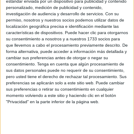
estándar enviada por un dispositivo para publicidad y contenido
POR
VICENTE ÁLVAREZ
26/07/2026
0
personalizado, medición de publicidad y contenido,
Sábado 25 de julio de 2026
investigación de audiencia y desarrollo de servicios.
Con su
permiso, nosotros y nuestros socios podemos utilizar datos de
POR
VICENTE ÁLVAREZ
25/07/2026
0
localización geográfica precisa e identificación mediante las
características de dispositivos. Puede hacer clic para otorgarnos
Viernes 24 de julio de 2026
su consentimiento a nosotros y a nuestros 1733 socios para
POR
VICENTE ÁLVAREZ
24/07/2026
0
que llevemos a cabo el procesamiento previamente descrito. De
forma alternativa, puede acceder a información más detallada y
Jueves 23 de julio de 2026
cambiar sus preferencias antes de otorgar o negar su
consentimiento.
Tenga en cuenta que algún procesamiento de
POR
VICENTE ÁLVAREZ
23/07/2026
0
sus datos personales puede no requerir de su consentimiento,
pero usted tiene el derecho de rechazar tal procesamiento. Sus
Miércoles 22 de julio de 2026
preferencias se aplicarán solo a este sitio web. Puede cambiar
POR
VICENTE ÁLVAREZ
22/07/2026
0
sus preferencias o retirar su consentimiento en cualquier
momento volviendo a este sitio y haciendo clic en el botón
Martes 21 de julio de 2026
"Privacidad" en la parte inferior de la página web.
POR
VICENTE ÁLVAREZ
21/07/2026
0
1
2
3
…
300