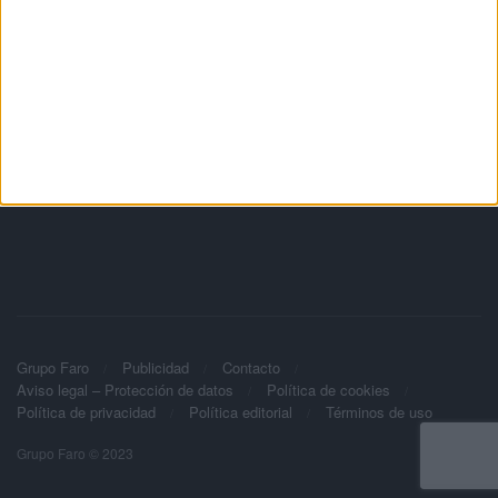
Grupo Faro
Publicidad
Contacto
Aviso legal – Protección de datos
Política de cookies
Política de privacidad
Política editorial
Términos de uso
Grupo Faro © 2023