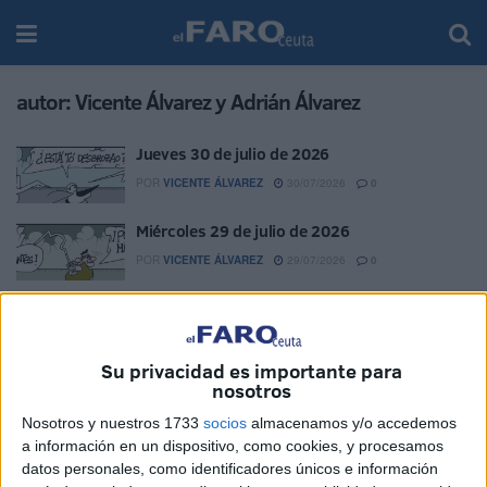
autor:
Vicente Álvarez y Adrián Álvarez
Jueves 30 de julio de 2026
POR
VICENTE ÁLVAREZ
30/07/2026
0
Miércoles 29 de julio de 2026
POR
VICENTE ÁLVAREZ
29/07/2026
0
Martes 28 de julio de 2026
POR
VICENTE ÁLVAREZ
28/07/2026
0
Su privacidad es importante para
Lunes 27 de julio de 2026
nosotros
POR
VICENTE ÁLVAREZ
27/07/2026
0
Nosotros y nuestros 1733
socios
almacenamos y/o accedemos
a información en un dispositivo, como cookies, y procesamos
Domingo 26 de julio de 2026
datos personales, como identificadores únicos e información