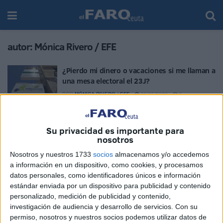
autor:
Mónica Rivero / EFE
¿Pierdo mi dinero o vacaciones si me llaman a
una mesa electoral el 23J?
POR
MÓNICA RIVERO / EFE
29/05/2023
1
Falsas promesas por redes sociales, el nuevo
gancho del tráfico humano
Su privacidad es importante para
POR
MÓNICA RIVERO / EFE
27/05/2023
1
nosotros
El Salón Internacional de la Edición y del Libro
Nosotros y nuestros 1733
socios
almacenamos y/o accedemos
reunirá a 737 expositores de 51 países
a información en un dispositivo, como cookies, y procesamos
datos personales, como identificadores únicos e información
POR
MÓNICA RIVERO / EFE
27/05/2023
0
estándar enviada por un dispositivo para publicidad y contenido
personalizado, medición de publicidad y contenido,
investigación de audiencia y desarrollo de servicios.
Con su
permiso, nosotros y nuestros socios podemos utilizar datos de